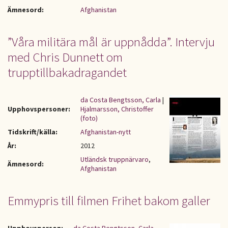
Ämnesord:
Afghanistan
”Våra militära mål är uppnådda”. Intervju
med Chris Dunnett om
trupptillbakadragandet
da Costa Bengtsson, Carla
|
Upphovspersoner:
Hjalmarsson, Christoffer
(foto)
Tidskrift/källa:
Afghanistan-nytt
År:
2012
Utländsk truppnärvaro
,
Ämnesord:
Afghanistan
Emmypris till filmen Frihet bakom galler