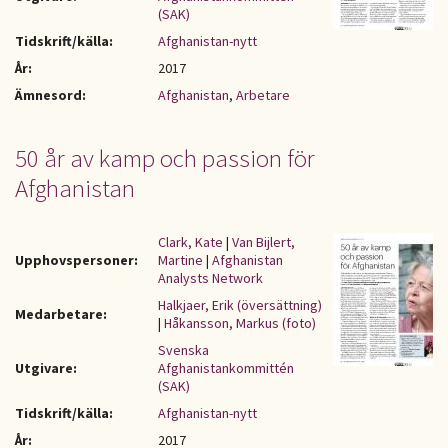
(SAK)
Tidskrift/källa:
Afghanistan-nytt
År:
2017
Ämnesord:
Afghanistan
,
Arbetare
50 år av kamp och passion för
Afghanistan
Clark, Kate
|
Van Bijlert,
Upphovspersoner:
Martine
|
Afghanistan
Analysts Network
Halkjaer, Erik (översättning)
Medarbetare:
|
Håkansson, Markus (foto)
Svenska
Utgivare:
Afghanistankommittén
(SAK)
Tidskrift/källa:
Afghanistan-nytt
År:
2017