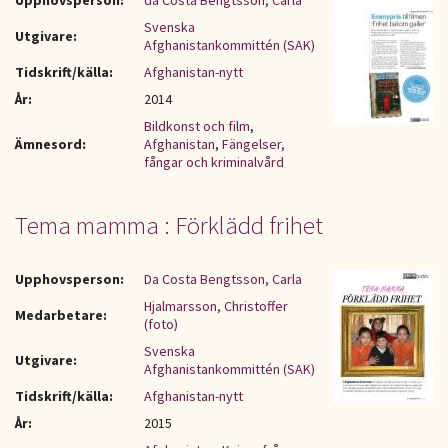
Upphovsperson:
da Costa Bengtsson, Carla
Svenska
Utgivare:
Afghanistankommittén (SAK)
Tidskrift/källa:
Afghanistan-nytt
År:
2014
Bildkonst och film
,
Ämnesord:
Afghanistan
,
Fängelser,
fångar och kriminalvård
Tema mamma : Förklädd frihet
Upphovsperson:
Da Costa Bengtsson, Carla
Hjalmarsson, Christoffer
Medarbetare:
(foto)
Svenska
Utgivare:
Afghanistankommittén (SAK)
Tidskrift/källa:
Afghanistan-nytt
År:
2015