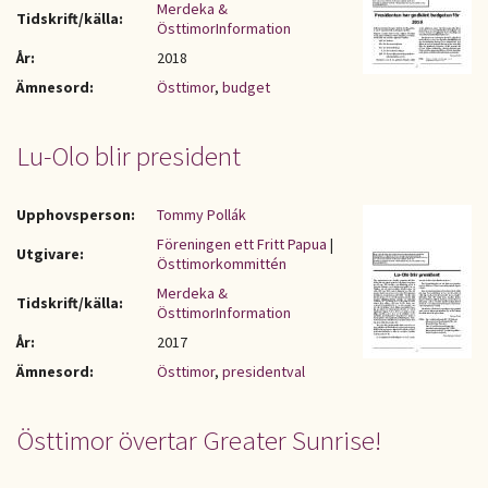
Merdeka &
Tidskrift/källa:
ÖsttimorInformation
År:
2018
Ämnesord:
Östtimor
,
budget
Lu-Olo blir president
Upphovsperson:
Tommy Pollák
Föreningen ett Fritt Papua
|
Utgivare:
Östtimorkommittén
Merdeka &
Tidskrift/källa:
ÖsttimorInformation
År:
2017
Ämnesord:
Östtimor
,
presidentval
Östtimor övertar Greater Sunrise!