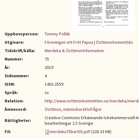
Upphovsperson:
Tommy Pollák
Utgivare:
Föreningen ett Fritt Papua
|
Östtimorkommittén
Tidskrift/källa:
Merdeka & ÖsttimorInformation
Nummer:
75
År:
2019
Sidnummer:
4
ISSN:
1402-2559
Språk:
sv
Relation:
http://www.osttimorkommitten.se/merdeka/merd
Ämnesord:
Östtimor
,
människorättsfrågor
Creative Commons Erkännande-Ickekommersiell-I
Rättigheter:
bearbetningar 2.5 Sverige
Fil:
merdeka75bart02.pdf
(328.33 KB)