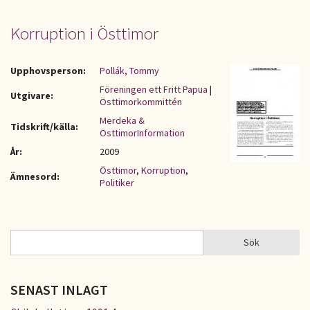
Korruption i Östtimor
Upphovsperson:
Pollák, Tommy
Föreningen ett Fritt Papua
|
Utgivare:
Östtimorkommittén
Merdeka &
Tidskrift/källa:
ÖsttimorInformation
År:
2009
Östtimor
,
Korruption
,
Ämnesord:
Politiker
Sök
Sök
SÖKFORMULÄR
SENAST INLAGT