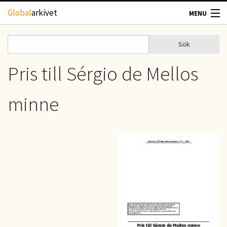
Hoppa till huvudinnehåll
Global
arkivet
MENU
TIDSKRIFTER
Sök
Sök
Sökformulär
GEOGRAFI
Pris till Sérgio de Mellos
UTBLICK
minne
UPPHOVSRÄTT
OM OSS
KONTAKT