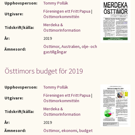
Upphovsperson:
Tommy Pollák
Föreningen ett Fritt Papua
|
Utgivare:
Östtimorkommittén
Merdeka &
Tidskrift/källa:
ÖsttimorInformation
År:
2019
Östtimor
,
Australien
,
olje- och
Ämnesord:
gastillgångar
Östtimors budget för 2019
Upphovsperson:
Tommy Pollák
Föreningen ett Fritt Papua
|
Utgivare:
Östtimorkommittén
Merdeka &
Tidskrift/källa:
ÖsttimorInformation
År:
2019
Ämnesord:
Östtimor
,
ekonomi
,
budget