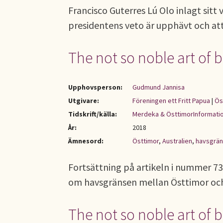
Francisco Guterres Lú Olo inlagt sitt
presidentens veto är upphävt och att
The not so noble art of 
Upphovsperson:
Gudmund Jannisa
Utgivare:
Föreningen ett Fritt Papua
|
Ös
Tidskrift/källa:
Merdeka & ÖsttimorInformati
År:
2018
Ämnesord:
Östtimor
,
Australien
,
havsgrä
Fortsättning på artikeln i nummer 
om havsgränsen mellan Östtimor och
The not so noble art of