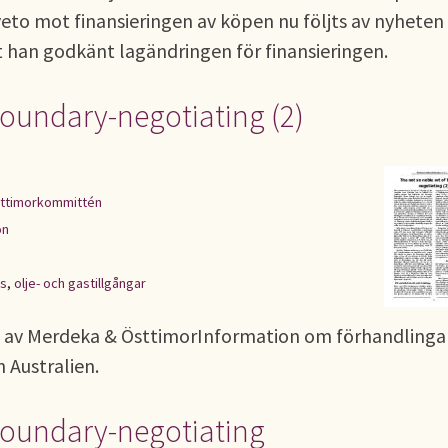
 veto mot finansieringen av köpen nu följts av nyheten
 han godkänt lagändringen för finansieringen.
boundary-negotiating (2)
ttimorkommittén
on
ns
,
olje- och gastillgångar
73 av Merdeka & ÖsttimorInformation om förhandlinga
 Australien.
 boundary-negotiating