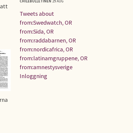
CHILEBULLETINEN
29 AUG
 att
Tweets about
from:Swedwatch, OR
from:Sida, OR
from:raddabarnen, OR
from:nordicafrica, OR
from:latinamgruppene, OR
from:amnestysverige
Inloggning
rna