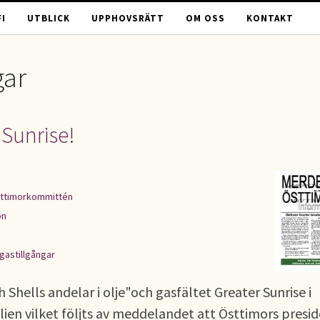
I
UTBLICK
UPPHOVSRÄTT
OM OSS
KONTAKT
gar
 Sunrise!
ttimorkommittén
on
 gastillgångar
Shells andelar i olje"och gasfältet Greater Sunrise i
en vilket följts av meddelandet att Östtimors presi