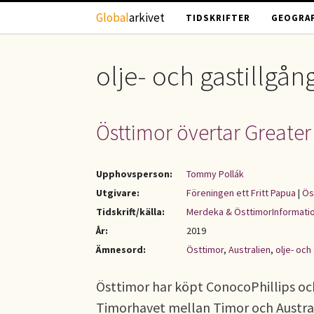
Hoppa till huvudinnehåll
Global
arkivet
TIDSKRIFTER
GEOGRAF
olje- och gastillgån
Östtimor övertar Greater
Upphovsperson:
Tommy Pollák
Utgivare:
Föreningen ett Fritt Papua
|
Ös
Tidskrift/källa:
Merdeka & ÖsttimorInformati
År:
2019
Ämnesord:
Östtimor
,
Australien
,
olje- och
Östtimor har köpt ConocoPhillips och 
Timorhavet mellan Timor och Australi