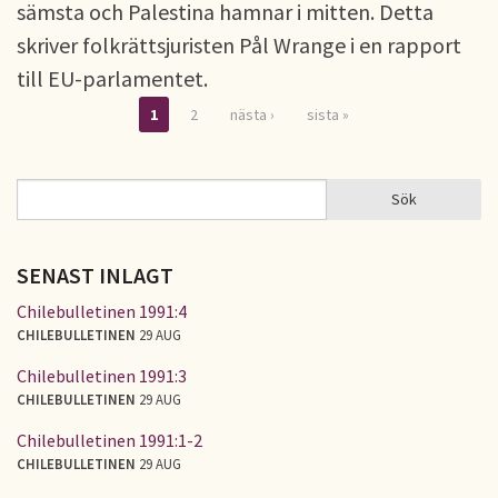
sämsta och Palestina hamnar i mitten. Detta
skriver folkrättsjuristen Pål Wrange i en rapport
till EU-parlamentet.
1
2
nästa ›
sista »
Sidor
Sök
Sök
SÖKFORMULÄR
SENAST INLAGT
Chilebulletinen 1991:4
CHILEBULLETINEN
29 AUG
Chilebulletinen 1991:3
CHILEBULLETINEN
29 AUG
Chilebulletinen 1991:1-2
CHILEBULLETINEN
29 AUG