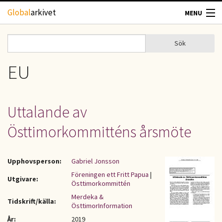
Hoppa till huvudinnehåll
Global
arkivet
MENU
TIDSKRIFTER
Sök
Sök
Sökformulär
GEOGRAFI
EU
UTBLICK
Uttalande av
UPPHOVSRÄTT
Östtimorkommitténs årsmöte
OM OSS
Upphovsperson:
Gabriel Jonsson
KONTAKT
Föreningen ett Fritt Papua
|
Utgivare:
Östtimorkommittén
Merdeka &
Tidskrift/källa:
ÖsttimorInformation
År:
2019