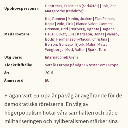
Contreras, Francisco (redaktör)
|
Livh, Ann-
Upphovspersoner:
Margarethe (redaktör)
Kai, Domino
|
Medin, Joakim
|
Ekis Ekman,
Kajsa
|
Vold, Eirik
|
Blanco Valer, Carmen
|
Brennan, Brid
|
Norberg, Agneta
|
Hagenau,
Medarbetare:
Helle
|
Cijvat, Ellie
|
Karlsson, Jonas
|
Valero,
Bodil
|
Hermansson-Placon, Christina
|
Berron, Gonzalo
|
Björk, Malin
|
Mats,
Wingborg,
|
Mutt, Valter
|
Björk, Tord
Utgivare:
Internationell Arena
Tidskrift/källa:
Vart är Europa på väg? 16 texter om Europa
År:
2019
Ämnesord:
EU
Frågan vart Europa är på väg är avgörande för de
demokratiska rörelserna. En våg av
högerpopulism hotar våra samhällen och både
militariseringen och nyliberalismen stärker sina