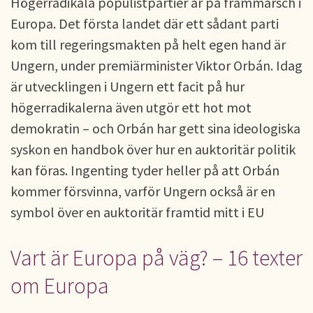
Högerradikala populistpartier är på frammarsch i
Europa. Det första landet där ett sådant parti
kom till regeringsmakten på helt egen hand är
Ungern, under premiärminister Viktor Orbán. Idag
är utvecklingen i Ungern ett facit på hur
högerradikalerna även utgör ett hot mot
demokratin – och Orbán har gett sina ideologiska
syskon en handbok över hur en auktoritär politik
kan föras. Ingenting tyder heller på att Orbán
kommer försvinna, varför Ungern också är en
symbol över en auktoritär framtid mitt i EU
Vart är Europa på väg? – 16 texter
om Europa