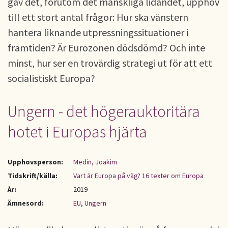
gav det, förutom det mänskliga lidandet, upphov
till ett stort antal frågor: Hur ska vänstern
hantera liknande utpressningssituationer i
framtiden? Är Eurozonen dödsdömd? Och inte
minst, hur ser en trovärdig strategi ut för att ett
socialistiskt Europa?
Ungern - det högerauktoritära
hotet i Europas hjärta
Upphovsperson:
Medin, Joakim
Tidskrift/källa:
Vart är Europa på väg? 16 texter om Europa
År:
2019
Ämnesord:
EU
,
Ungern