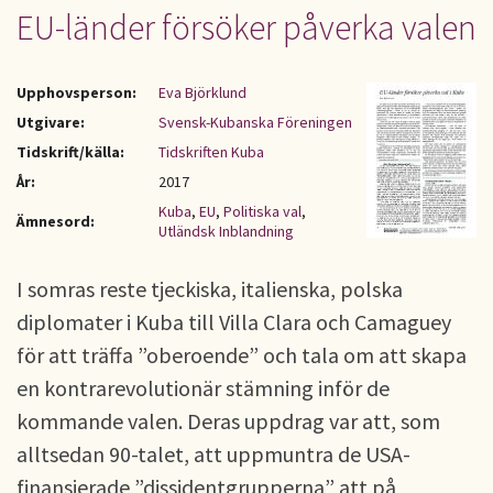
EU-länder försöker påverka valen
Upphovsperson:
Eva Björklund
Utgivare:
Svensk-Kubanska Föreningen
Tidskrift/källa:
Tidskriften Kuba
År:
2017
Kuba
,
EU
,
Politiska val
,
Ämnesord:
Utländsk Inblandning
I somras reste tjeckiska, italienska, polska
diplomater i Kuba till Villa Clara och Camaguey
för att träffa ”oberoende” och tala om att skapa
en kontrarevolutionär stämning inför de
kommande valen. Deras uppdrag var att, som
alltsedan 90-talet, att uppmuntra de USA-
finansierade ”dissidentgrupperna” att på