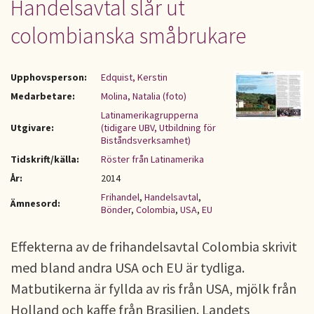
Handelsavtal slår ut
colombianska småbrukare
Upphovsperson:
Edquist, Kerstin
Medarbetare:
Molina, Natalia (foto)
Latinamerikagrupperna
Utgivare:
(tidigare UBV, Utbildning för
Biståndsverksamhet)
Tidskrift/källa:
Röster från Latinamerika
År:
2014
Frihandel
,
Handelsavtal
,
Ämnesord:
Bönder
,
Colombia
,
USA
,
EU
Effekterna av de frihandelsavtal Colombia skrivit
med bland andra USA och EU är tydliga.
Matbutikerna är fyllda av ris från USA, mjölk från
Holland och kaffe från Brasilien. Landets