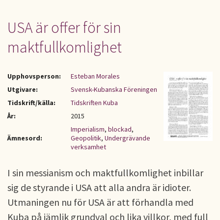
USA är offer för sin
maktfullkomlighet
Upphovsperson:
Esteban Morales
Utgivare:
Svensk-Kubanska Föreningen
Tidskrift/källa:
Tidskriften Kuba
År:
2015
Imperialism
,
blockad
,
Ämnesord:
Geopolitik
,
Undergrävande
verksamhet
I sin messianism och maktfullkomlighet inbillar
sig de styrande i USA att alla andra är idioter.
Utmaningen nu för USA är att förhandla med
Kuba på jämlik grundval och lika villkor, med full