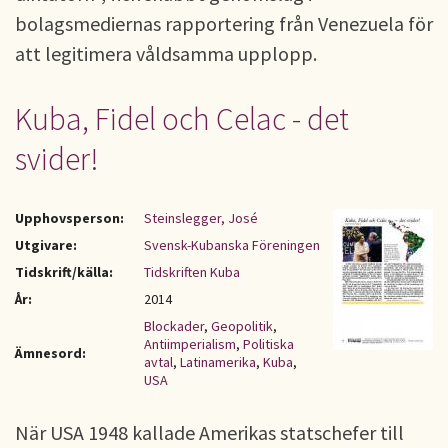
bolagsmediernas rapportering från Venezuela för
att legitimera våldsamma upplopp.
Kuba, Fidel och Celac - det
svider!
Upphovsperson:
Steinslegger, José
Utgivare:
Svensk-Kubanska Föreningen
Tidskrift/källa:
Tidskriften Kuba
År:
2014
Blockader
,
Geopolitik
,
Antiimperialism
,
Politiska
Ämnesord:
avtal
,
Latinamerika
,
Kuba
,
USA
När USA 1948 kallade Amerikas statschefer till