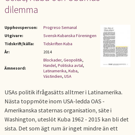
dilemma
Upphovsperson:
Progreso Semanal
Utgivare:
Svensk-Kubanska Föreningen
Tidskrift/källa:
Tidskriften Kuba
År:
2014
Blockader
,
Geopolitik
,
Handel
,
Politiska avtal
,
Ämnesord:
Latinamerika
,
Kuba
,
Västindien
,
USA
USAs politik ifrågasätts alltmer i Latinamerika.
Nästa toppmöte inom USA-ledda OAS -
Amerikanska staternas organisation, säte i
Washington, uteslöt Kuba 1962 - 2015 kan bli det
sista. Det som ägt rum är inget mindre än ett