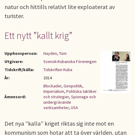
natur och hittills relativt lite exploaterat av
turister.
Ett nytt ”kallt krig”
Upphovsperson:
Hayden, Tom
Utgivare:
Svensk-Kubanska Föreningen
Tidskrift/källa:
Tidskriften Kuba
År:
2014
Blockader
,
Geopolitik
,
Imperialism
,
Politiska taktiker
Ämnesord:
och strategier
,
Spionage och
undergrävande
verksamheter
,
USA
Det nya ”kalla” kriget riktas sig inte mot en
kommunism som hotar att ta över världen, utan