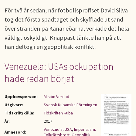
För två år sedan, när fotbollsproffset David Silva
tog det första spadtaget och skyfflade ut sand
över stranden på Kanarieöarna, verkade det hela
väldigt oskyldigt. Knappast tänkte han på att
han deltog i en geopolitisk konflikt.
Venezuela: USAs ockupation
hade redan börjat
Upphovsperson:
Misión Verdad
Utgivare:
Svensk-Kubanska Föreningen
Tidskrift/källa:
Tidskriften Kuba
År:
2017
Venezuela
,
USA
,
Imperialism.
Ämnesord:
Folkrättsbrott
,
Geopolitik