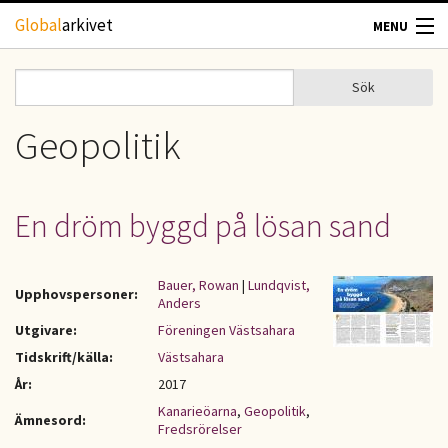
Hoppa till huvudinnehåll
Global
arkivet
MENU
TIDSKRIFTER
Sök
Sök
Sökformulär
GEOGRAFI
Geopolitik
UTBLICK
En dröm byggd på lösan sand
UPPHOVSRÄTT
Bauer, Rowan
|
Lundqvist,
OM OSS
Upphovspersoner:
Anders
Utgivare:
Föreningen Västsahara
KONTAKT
Tidskrift/källa:
Västsahara
År:
2017
Kanarieöarna
,
Geopolitik
,
Ämnesord:
Fredsrörelser