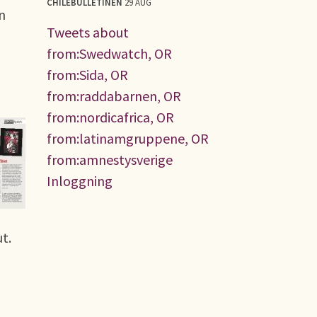
CHILEBULLETINEN
29 AUG
n
Tweets about
from:Swedwatch, OR
from:Sida, OR
from:raddabarnen, OR
from:nordicafrica, OR
from:latinamgruppene, OR
from:amnestysverige
Inloggning
t.