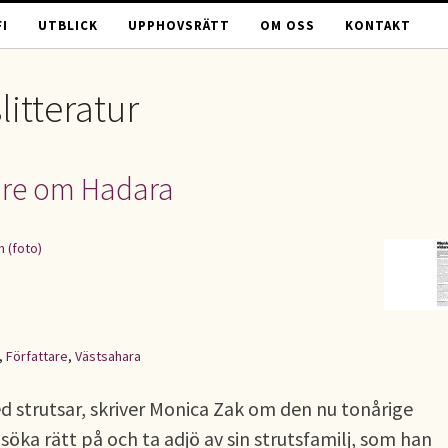
I
UTBLICK
UPPHOVSRÄTT
OM OSS
KONTAKT
itteratur
are om Hadara
m (foto)
,
Författare
,
Västsahara
d strutsar, skriver Monica Zak om den nu tonårige
 söka rätt på och ta adjö av sin strutsfamilj, som han