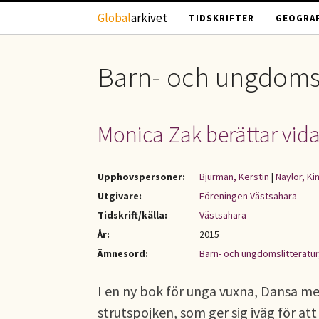
Hoppa till huvudinnehåll
Global
arkivet
TIDSKRIFTER
GEOGRAF
Barn- och ungdomsl
Monica Zak berättar vid
Upphovspersoner:
Bjurman, Kerstin
|
Naylor, Ki
Utgivare:
Föreningen Västsahara
Tidskrift/källa:
Västsahara
År:
2015
Ämnesord:
Barn- och ungdomslitteratur
I en ny bok för unga vuxna, Dansa me
strutspojken, som ger sig iväg för att