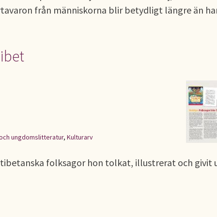
ortavaron från människorna blir betydligt längre än ha
Tibet
 och ungdomslitteratur
,
Kulturarv
betanska folksagor hon tolkat, illustrerat och givit u