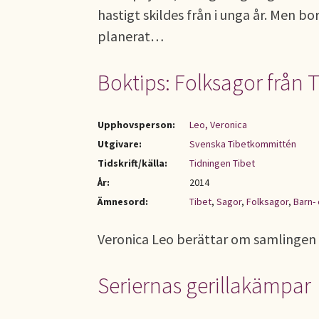
hastigt skildes från i unga år. Men b
planerat…
Boktips: Folksagor från 
Upphovsperson:
Leo, Veronica
Utgivare:
Svenska Tibetkommittén
Tidskrift/källa:
Tidningen Tibet
År:
2014
Ämnesord:
Tibet
,
Sagor
,
Folksagor
,
Barn-
Veronica Leo berättar om samlingen ti
Seriernas gerillakämpar