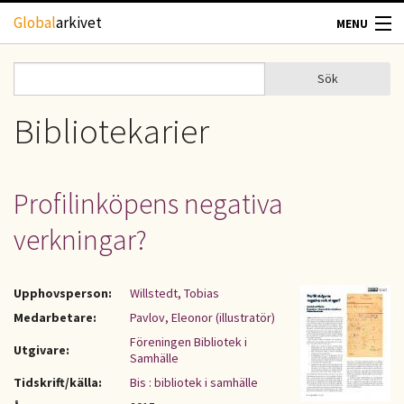
Hoppa till huvudinnehåll
Global
arkivet
MENU
TIDSKRIFTER
Sök
Sök
Sökformulär
GEOGRAFI
Bibliotekarier
UTBLICK
Profilinköpens negativa
UPPHOVSRÄTT
verkningar?
OM OSS
Upphovsperson:
Willstedt, Tobias
KONTAKT
Medarbetare:
Pavlov, Eleonor (illustratör)
Föreningen Bibliotek i
Utgivare:
Samhälle
Tidskrift/källa:
Bis : bibliotek i samhälle