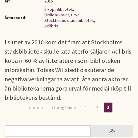
År:
2015
Inköp
,
Bibliotek
,
Bibliotekarier
,
Urval
,
Ämnesord:
Stockholms stadsbibliotek
,
Adlibris
I slutet av 2010 kom det fram att Stockholms
stadsbibliotek skulle låta återförsäljaren Adlibris
köpa in 60 % av litteraturen som biblioteken
införskaffar. Tobias Willstedt diskuterar de
negativa verkningarna av att låta andra aktörer
än bibliotekarierna göra urval för mediainköp till
bibliotekens bestånd.
« första
‹ föregående
1
2
3
Sidor
Sök
Sök
SÖKFORMULÄR