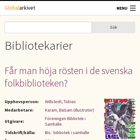
Hoppa till huvudinnehåll
Global
arkivet
MENU
TIDSKRIFTER
Sök
Sök
Sökformulär
GEOGRAFI
Bibliotekarier
UTBLICK
Får man höja rösten i de svenska
UPPHOVSRÄTT
folkbiblioteken?
OM OSS
Upphovsperson:
Willstedt, Tobias
KONTAKT
Medarbetare:
Karam, Balsam (illustratör)
Föreningen Bibliotek i
Utgivare:
Samhälle
Tidskrift/källa:
Bis : bibliotek i samhälle