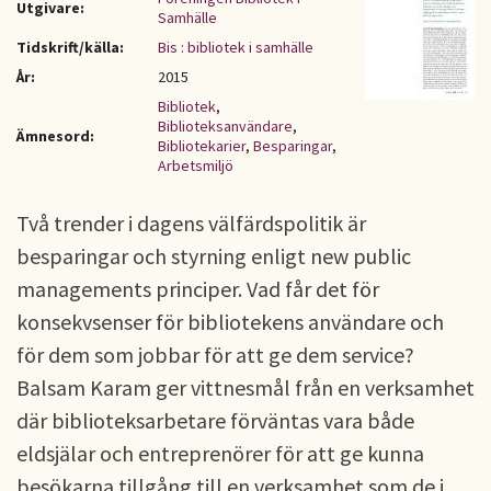
Utgivare:
Samhälle
Tidskrift/källa:
Bis : bibliotek i samhälle
År:
2015
Bibliotek
,
Biblioteksanvändare
,
Ämnesord:
Bibliotekarier
,
Besparingar
,
Arbetsmiljö
Två trender i dagens välfärdspolitik är
besparingar och styrning enligt new public
managements principer. Vad får det för
konsekvsenser för bibliotekens användare och
för dem som jobbar för att ge dem service?
Balsam Karam ger vittnesmål från en verksamhet
där biblioteksarbetare förväntas vara både
eldsjälar och entreprenörer för att ge kunna
besökarna tillgång till en verksamhet som de i