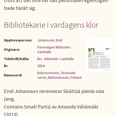
trots att det inte var vad personalen egentligen
hade tänkt sig.
Bibliotekarie i vardagens klor
Upphovsperson:
Johansson, Emil
Föreningen Bibliotek i
Utgivare:
Samhälle
Tidskrift/källa:
Bis : bibliotek i samhälle
År:
2014
Bokrecension
,
Tecknade
Ämnesord:
serier
,
Bibliotekarier
,
Finland
Emil Johansson recenserar Sisältää pieniä osia
(eng.
Contains Small Parts) av Amanda Vähämäki
(2013)