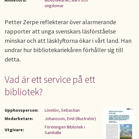
Ämnesord:
Bibliotekarier
,
Barn och
ungdomar
Petter Zerpe reflekterar över alarmerande
rapporter att unga svenskars läsförståelse
minskar och att läsklyftorna ökar i vårt land. Han
undrar hur bibliotekariekåren förhåller sig till
detta.
Vad är ett service på ett
bibliotek?
Upphovsperson:
Lönnlöv, Sebastian
Medarbetare:
Johansson, Emil (illustratör)
Föreningen Bibliotek i
Utgivare:
Samhälle