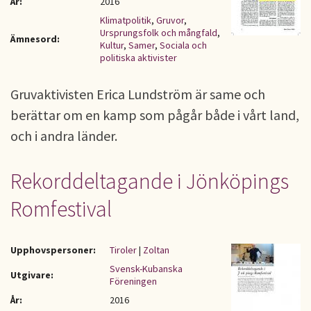
År:
2016
Klimatpolitik
,
Gruvor
,
Ursprungsfolk och mångfald
,
Ämnesord:
Kultur
,
Samer
,
Sociala och
politiska aktivister
Gruvaktivisten Erica Lundström är same och
berättar om en kamp som pågår både i vårt land,
och i andra länder.
Rekorddeltagande i Jönköpings
Romfestival
Upphovspersoner:
Tiroler
|
Zoltan
Svensk-Kubanska
Utgivare:
Föreningen
År:
2016