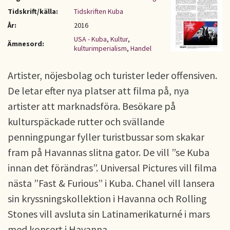
Tidskrift/källa:
Tidskriften Kuba
År:
2016
USA - Kuba
,
Kultur
,
Ämnesord:
kulturimperialism
,
Handel
Artister, nöjesbolag och turister leder offensiven.
De letar efter nya platser att filma på, nya
artister att marknadsföra. Besökare på
kulturspäckade rutter och svällande
penningpungar fyller turistbussar som skakar
fram på Havannas slitna gator. De vill ”se Kuba
innan det förändras”. Universal Pictures vill filma
nästa ”Fast & Furious” i Kuba. Chanel vill lansera
sin kryssningskollektion i Havanna och Rolling
Stones vill avsluta sin Latinamerikaturné i mars
med konsert i Havanna.