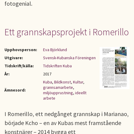
fotogenial.
Ett grannskapsprojekt i Romerillo
Upphovsperson:
Eva Björklund
Utgivare:
Svensk-Kubanska Föreningen
Tidskrift/källa:
Tidskriften Kuba
År:
2017
Kuba
,
Bildkonst
,
Kultur
,
grannsamarbete
,
Ämnesord:
miljöupprustning
,
ideellt
arbete
I Romerillo, ett nedgånget grannskap i Marianao,
började Kcho – en av Kubas mest framstående
konstnärer – 2014 bygga ett