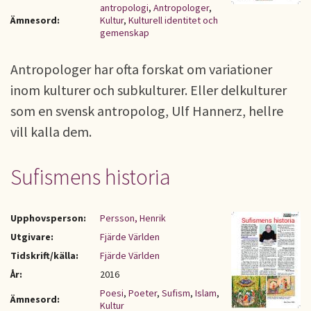
antropologi
,
Antropologer
,
Ämnesord:
Kultur
,
Kulturell identitet och
gemenskap
Antropologer har ofta forskat om variationer
inom kulturer och subkulturer. Eller delkulturer
som en svensk antropolog, Ulf Hannerz, hellre
vill kalla dem.
Sufismens historia
Upphovsperson:
Persson, Henrik
Utgivare:
Fjärde Världen
Tidskrift/källa:
Fjärde Världen
År:
2016
Poesi
,
Poeter
,
Sufism
,
Islam
,
Ämnesord:
Kultur