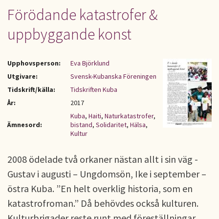
Förödande katastrofer &
uppbyggande konst
Upphovsperson:
Eva Björklund
Utgivare:
Svensk-Kubanska Föreningen
Tidskrift/källa:
Tidskriften Kuba
År:
2017
Kuba
,
Haiti
,
Naturkatastrofer
,
Ämnesord:
bistand
,
Solidaritet
,
Hälsa
,
Kultur
2008 ödelade två orkaner nästan allt i sin väg -
Gustav i augusti – Ungdomsön, Ike i september –
östra Kuba. ”En helt overklig historia, som en
katastrofroman.” Då behövdes också kulturen.
Kulturbrigader reste runt med föreställningar,