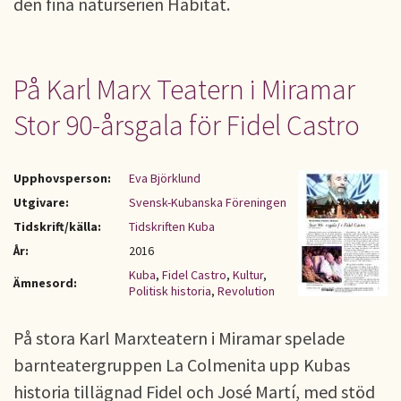
den fina naturserien Habitat.
På Karl Marx Teatern i Miramar
Stor 90-årsgala för Fidel Castro
Upphovsperson:
Eva Björklund
Utgivare:
Svensk-Kubanska Föreningen
Tidskrift/källa:
Tidskriften Kuba
År:
2016
Kuba
,
Fidel Castro
,
Kultur
,
Ämnesord:
Politisk historia
,
Revolution
På stora Karl Marxteatern i Miramar spelade
barnteatergruppen La Colmenita upp Kubas
historia tillägnad Fidel och José Martí, med stöd