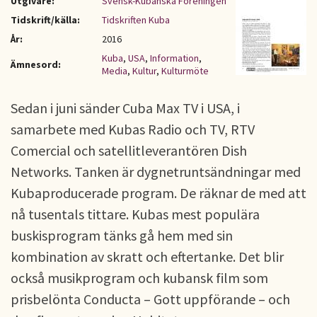
Utgivare:
Svensk-Kubanska Föreningen
Tidskrift/källa:
Tidskriften Kuba
År:
2016
Kuba
,
USA
,
Information
,
Ämnesord:
Media
,
Kultur
,
Kulturmöte
Sedan i juni sänder Cuba Max TV i USA, i
samarbete med Kubas Radio och TV, RTV
Comercial och satellitleverantören Dish
Networks. Tanken är dygnetruntsändningar med
Kubaproducerade program. De räknar de med att
nå tusentals tittare. Kubas mest populära
buskisprogram tänks gå hem med sin
kombination av skratt och eftertanke. Det blir
också musikprogram och kubansk film som
prisbelönta Conducta – Gott uppförande – och