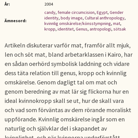
År:
2004
candy
,
female circumcision
,
Egypt
,
Gender
identity
,
body image
,
Cultural anthropology
,
Ämnesord:
kvinnlig omskärelse/könsstympning
,
mat
,
kropp
,
identitet
,
Genus
,
antropologi
,
sötsak
Artikeln diskuterar varför mat, framför allt mjuk,
len och söt mat, bland arbetarklassen i Kairo, har
en sådan oerhörd symbolisk laddning och vidare
dess täta relation till genus, kropp och kvinnlig
omskärelse. Genom dagligt tal om mat och
genom beredning av mat lär sig flickorna hur en
ideal kvinnokropp skall se ut, hur de skall vara
och vad som förväntas av dem rörande moraliskt
uppförande. Kvinnlig omskärelse ingår som en
naturlig och självklar del i skapandet av
kvinnlighet, och när kvinnorna underförstått