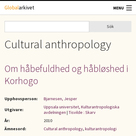
Hoppa till huvudinnehåll
Global
arkivet
MENU
TIDSKRIFTER
Sök
Sök
Sökformulär
GEOGRAFI
Cultural anthropology
UTBLICK
Om håbefuldhed og håbløshed i
UPPHOVSRÄTT
Korhogo
OM OSS
Upphovsperson:
Bjarnesen, Jesper
KONTAKT
Uppsala universitet, Kulturantropologiska
Utgivare:
avdelningen
|
Tisvilde : Skarv
År:
2010
Ämnesord:
Cultural anthropology
,
kulturantropologi