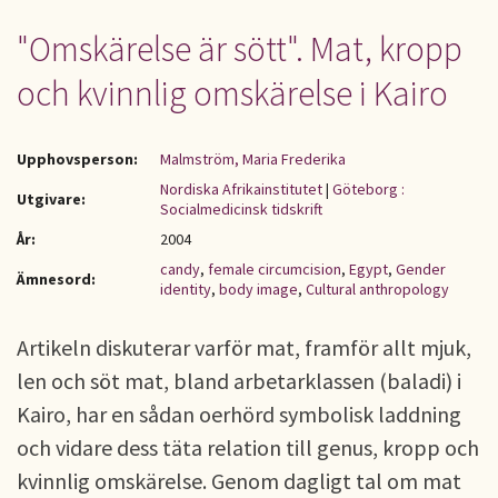
"Omskärelse är sött". Mat, kropp
och kvinnlig omskärelse i Kairo
Upphovsperson:
Malmström, Maria Frederika
Nordiska Afrikainstitutet
|
Göteborg :
Utgivare:
Socialmedicinsk tidskrift
År:
2004
candy
,
female circumcision
,
Egypt
,
Gender
Ämnesord:
identity
,
body image
,
Cultural anthropology
Artikeln diskuterar varför mat, framför allt mjuk,
len och söt mat, bland arbetarklassen (baladi) i
Kairo, har en sådan oerhörd symbolisk laddning
och vidare dess täta relation till genus, kropp och
kvinnlig omskärelse. Genom dagligt tal om mat