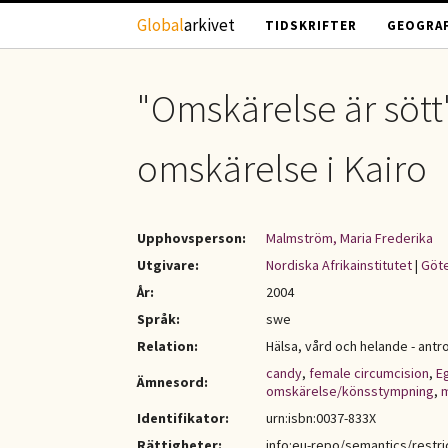
Hoppa till huvudinnehåll
Global
arkivet
TIDSKRIFTER
GEOGRAF
"Omskärelse är sött
omskärelse i Kairo
Upphovsperson:
Malmström, Maria Frederika
Utgivare:
Nordiska Afrikainstitutet
|
Göte
År:
2004
Språk:
swe
Relation:
Hälsa, vård och helande - antr
candy
,
female circumcision
,
E
Ämnesord:
omskärelse/könsstympning
,
Identifikator:
urn:isbn:0037-833X
Rättigheter:
info:eu-repo/semantics/restr