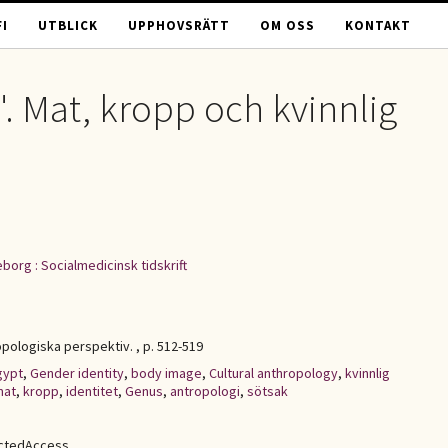
I
UTBLICK
UPPHOVSRÄTT
OM OSS
KONTAKT
". Mat, kropp och kvinnlig
borg : Socialmedicinsk tidskrift
opologiska perspektiv. , p. 512-519
gypt
,
Gender identity
,
body image
,
Cultural anthropology
,
kvinnlig
mat
,
kropp
,
identitet
,
Genus
,
antropologi
,
sötsak
ictedAccess