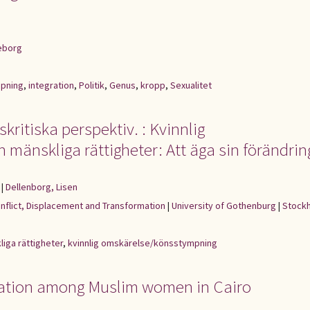
eborg
mpning
,
integration
,
Politik
,
Genus
,
kropp
,
Sexualitet
kritiska perspektiv. : Kvinnlig
änskliga rättigheter: Att äga sin förändrin
|
Dellenborg, Lisen
onflict, Displacement and Transformation
|
University of Gothenburg
|
Stock
liga rättigheter
,
kvinnlig omskärelse/könsstympning
lation among Muslim women in Cairo