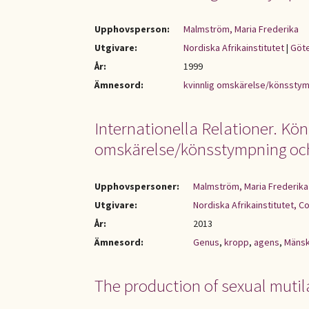
Upphovsperson:
Malmström, Maria Frederika
Utgivare:
Nordiska Afrikainstitutet
|
Göt
År:
1999
Ämnesord:
kvinnlig omskärelse/könssty
Internationella Relationer. Köns
omskärelse/könsstympning och m
Upphovspersoner:
Malmström, Maria Frederika
Utgivare:
Nordiska Afrikainstitutet, C
År:
2013
Ämnesord:
Genus
,
kropp
,
agens
,
Mänsk
The production of sexual muti