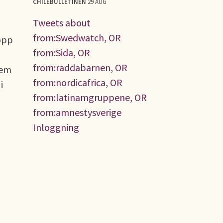
CHILEBULLETINEN
29 AUG
Tweets about
from:Swedwatch, OR
ropp
from:Sida, OR
from:raddabarnen, OR
dem
from:nordicafrica, OR
i
from:latinamgruppene, OR
from:amnestysverige
Inloggning