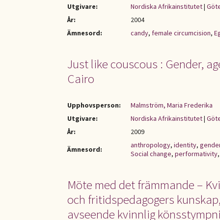
Utgivare:
Nordiska Afrikainstitutet
|
Göte
År:
2004
Ämnesord:
candy
,
female circumcision
,
E
Just like couscous : Gender, ag
Cairo
Upphovsperson:
Malmström, Maria Frederika
Utgivare:
Nordiska Afrikainstitutet
|
Göte
År:
2009
anthropology
,
identity
,
gende
Ämnesord:
Social change
,
performativity
Möte med det främmande – Kvin
och fritidspedagogers kunskap,
avseende kvinnlig könsstympn