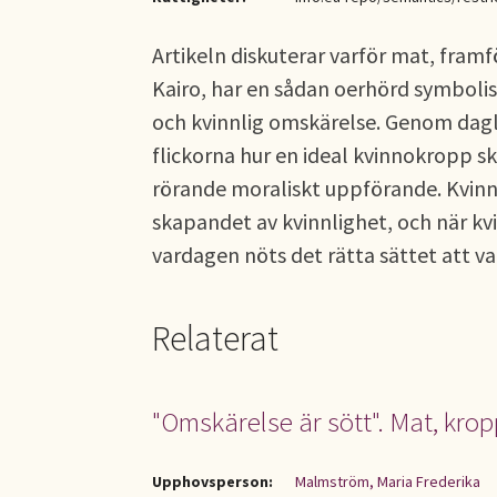
Artikeln diskuterar varför mat, framf
Kairo, har en sådan oerhörd symbolisk
och kvinnlig omskärelse. Genom dagl
flickorna hur en ideal kvinnokropp sk
rörande moraliskt uppförande. Kvinnl
skapandet av kvinnlighet, och när kv
vardagen nöts det rätta sättet att v
Relaterat
"Omskärelse är sött". Mat, krop
Upphovsperson:
Malmström, Maria Frederika