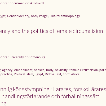
borg : Socialmedicinsk tidskrift
gypt
,
Gender identity
,
body image
,
Cultural anthropology
ency and the politics of female circumcision 
borg : University of Gothenburg
r
,
agency
,
embodiment
,
senses
,
body
,
sexuality
,
female circumcision
,
polit
,
practice
,
Political islam
,
Egypt
,
Middle East
,
North Africa
nlig könsstympning : Lärares, förskollärare
 handlingsförfarande och förhållningssätt
ing