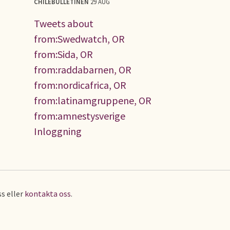
CHILEBULLETINEN
29 AUG
Tweets about
from:Swedwatch, OR
from:Sida, OR
from:raddabarnen, OR
from:nordicafrica, OR
from:latinamgruppene, OR
from:amnestysverige
Inloggning
s eller
kontakta oss
.