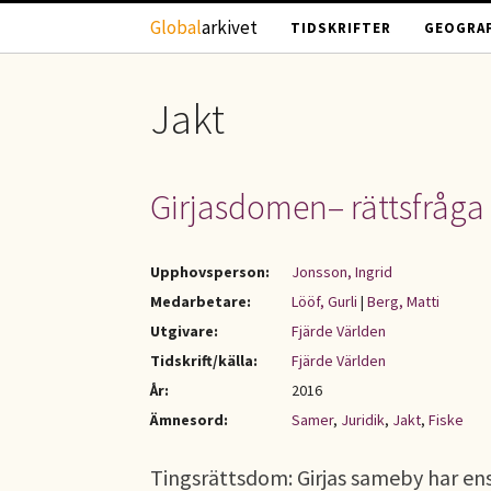
Hoppa till huvudinnehåll
Global
arkivet
TIDSKRIFTER
GEOGRAF
Jakt
Girjasdomen– rättsfråg
Upphovsperson:
Jonsson, Ingrid
Medarbetare:
Lööf, Gurli
|
Berg, Matti
Utgivare:
Fjärde Världen
Tidskrift/källa:
Fjärde Världen
År:
2016
Ämnesord:
Samer
,
Juridik
,
Jakt
,
Fiske
Tingsrättsdom: Girjas sameby har ens