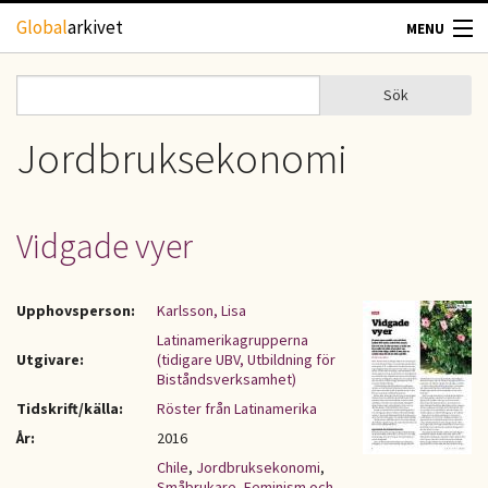
Hoppa till huvudinnehåll
Global
arkivet
MENU
TIDSKRIFTER
Sök
Sök
Sökformulär
GEOGRAFI
Jordbruksekonomi
UTBLICK
Vidgade vyer
UPPHOVSRÄTT
Upphovsperson:
Karlsson, Lisa
OM OSS
Latinamerikagrupperna
Utgivare:
(tidigare UBV, Utbildning för
KONTAKT
Biståndsverksamhet)
Tidskrift/källa:
Röster från Latinamerika
År:
2016
Chile
,
Jordbruksekonomi
,
Småbrukare
,
Feminism och