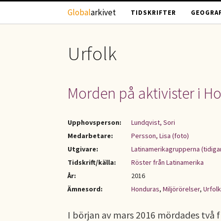
Hoppa till huvudinnehåll
Global
arkivet
TIDSKRIFTER
GEOGRAF
Urfolk
Morden på aktivister i 
Upphovsperson:
Lundqvist, Sori
Medarbetare:
Persson, Lisa (foto)
Utgivare:
Latinamerikagrupperna (tidiga
Tidskrift/källa:
Röster från Latinamerika
År:
2016
Ämnesord:
Honduras
,
Miljörörelser
,
Urfolk
I början av mars 2016 mördades två f