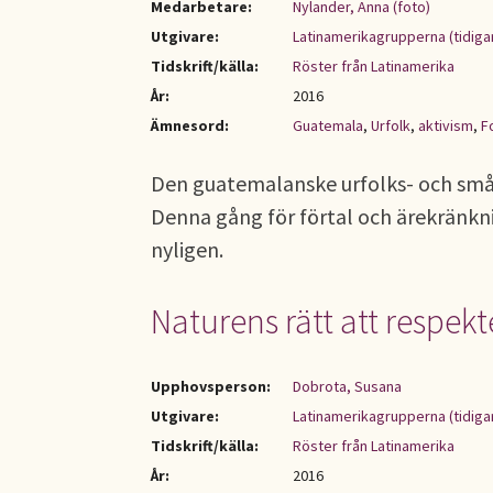
Medarbetare:
Nylander, Anna (foto)
Utgivare:
Latinamerikagrupperna (tidiga
Tidskrift/källa:
Röster från Latinamerika
År:
2016
Ämnesord:
Guatemala
,
Urfolk
,
aktivism
,
F
Den guatemalanske urfolks- och småbr
Denna gång för förtal och ärekränk
nyligen.
Naturens rätt att respekt
Upphovsperson:
Dobrota, Susana
Utgivare:
Latinamerikagrupperna (tidiga
Tidskrift/källa:
Röster från Latinamerika
År:
2016