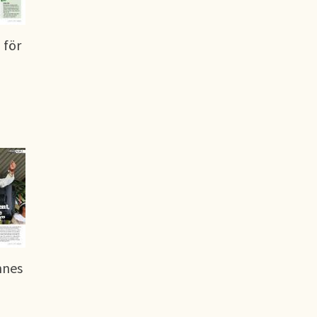
 för
nnes