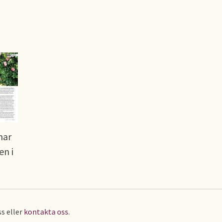
nar
en i
s eller
kontakta oss
.