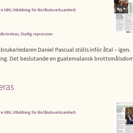
re UBV, Utbildning för Biståndsverksamhet)
olkrörelser
,
Statlig repression
ukarledaren Daniel Pascual ställs inför åtal – igen.
ning. Det beslutande en guatemalansk brottsmålsdom
eras
re UBV, Utbildning för Biståndsverksamhet)