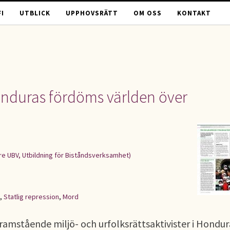
I
UTBLICK
UPPHOVSRÄTT
OM OSS
KONTAKT
Honduras fördöms världen över
re UBV, Utbildning för Biståndsverksamhet)
,
Statlig repression
,
Mord
ramstående miljö- och urfolksrättsaktivister i Hondur