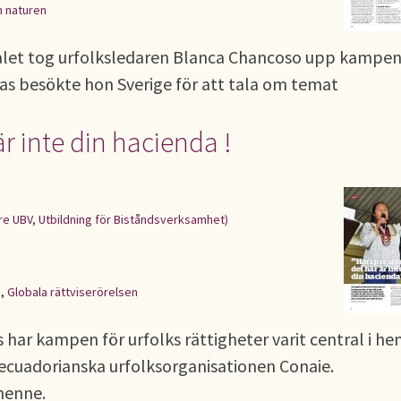
h naturen
alet tog urfolksledaren Blanca Chancoso upp kampen
tras besökte hon Sverige för att tala om temat
är inte din hacienda !
re UBV, Utbildning för Biståndsverksamhet)
k
,
Globala rättviserörelsen
har kampen för urfolks rättigheter varit central i he
n ecuadorianska urfolksorganisationen Conaie.
 henne.