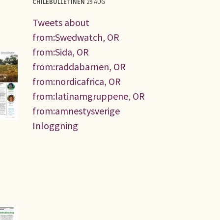
CHILEBULLETINEN
29 AUG
Tweets about
from:Swedwatch, OR
from:Sida, OR
from:raddabarnen, OR
from:nordicafrica, OR
from:latinamgruppene, OR
from:amnestysverige
Inloggning