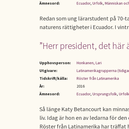
Ämnesord:
Ecuador
,
Urfolk
,
Människan oc
Redan som ung lärarstudent på 70-t
naturens rättigheter i Ecuador. I vin
”Herr president, det här 
Upphovsperson:
Honkanen, Lari
Utgivare:
Latinamerikagrupperna (tidiga
Tidskrift/källa:
Röster från Latinamerika
År:
2016
Ämnesord:
Ecuador
,
Ursprungsfolk
,
Urfol
Så länge Katy Betancourt kan minnas 
liv. Idag är hon en av ledarna för de
Röster från Latinamerika har träffat