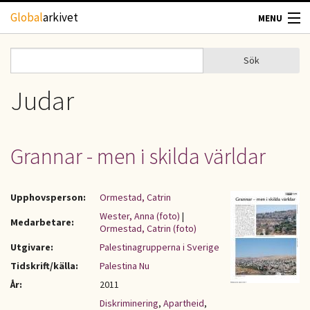
Hoppa till huvudinnehåll
Global
arkivet
MENU
TIDSKRIFTER
Sök
Sök
Sökformulär
GEOGRAFI
Judar
UTBLICK
Grannar - men i skilda världar
UPPHOVSRÄTT
Upphovsperson:
Ormestad, Catrin
OM OSS
Wester, Anna (foto)
|
Medarbetare:
Ormestad, Catrin (foto)
KONTAKT
Utgivare:
Palestinagrupperna i Sverige
Tidskrift/källa:
Palestina Nu
År:
2011
Diskriminering
,
Apartheid
,