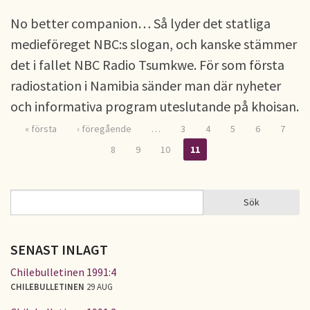
No better companion… Så lyder det statliga
medieföreget NBC:s slogan, och kanske stämmer
det i fallet NBC Radio Tsumkwe. För som första
radiostation i Namibia sänder man där nyheter
och informativa program uteslutande på khoisan.
« första
‹ föregående
…
3
4
5
6
7
Sidor
8
9
10
11
Sök
Sök
SÖKFORMULÄR
SENAST INLAGT
Chilebulletinen 1991:4
CHILEBULLETINEN
29 AUG