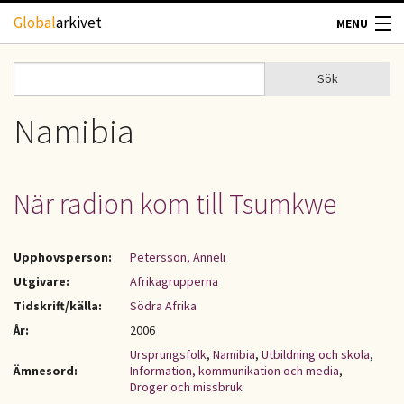
Hoppa till huvudinnehåll
Global
arkivet
MENU
TIDSKRIFTER
Sök
Sök
Sökformulär
GEOGRAFI
Namibia
UTBLICK
När radion kom till Tsumkwe
UPPHOVSRÄTT
Upphovsperson:
Petersson, Anneli
OM OSS
Utgivare:
Afrikagrupperna
Tidskrift/källa:
Södra Afrika
KONTAKT
År:
2006
Ursprungsfolk
,
Namibia
,
Utbildning och skola
,
Ämnesord:
Information, kommunikation och media
,
Droger och missbruk