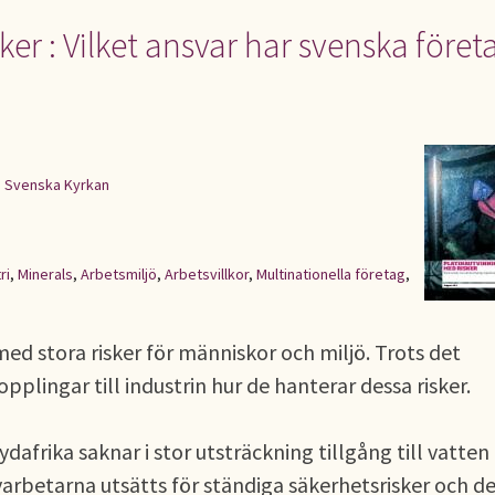
er : Vilket ansvar har svenska företa
|
Svenska Kyrkan
ri
,
Minerals
,
Arbetsmiljö
,
Arbetsvillkor
,
Multinationella företag
,
med stora risker för människor och miljö. Trots det
pplingar till industrin hur de hanterar dessa risker.
dafrika saknar i stor utsträckning tillgång till vatten
varbetarna utsätts för ständiga säkerhetsrisker och d