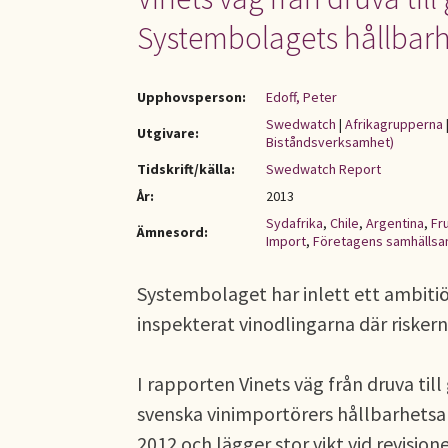
Systembolagets hållbar
Upphovsperson:
Edoff, Peter
Swedwatch
|
Afrikagrupperna
Utgivare:
Biståndsverksamhet)
Tidskrift/källa:
Swedwatch Report
År:
2013
Sydafrika
,
Chile
,
Argentina
,
Fr
Ämnesord:
Import
,
Företagens samhällsa
Systembolaget har inlett ett ambitiö
inspekterat vinodlingarna där riskern
I rapporten Vinets väg från druva ti
svenska vinimportörers hållbarhets
2012 och lägger stor vikt vid revision