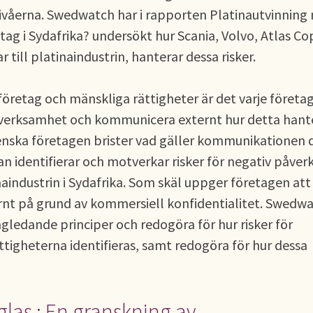
nivåerna. Swedwatch har i rapporten Platinautvinning
etag i Sydafrika? undersökt hur Scania, Volvo, Atlas C
till platinaindustrin, hanterar dessa risker.
företag och mänskliga rättigheter är det varje företa
ärsverksamhet och kommunicera externt hur detta hant
enska företagen brister vad gäller kommunikationen 
 man identifierar och motverkar risker för negativ påver
aindustrin i Sydafrika. Som skäl uppger företagen att
nt på grund av kommersiell konfidentialitet. Swedw
gledande principer och redogöra för hur risker för
tigheterna identifieras, samt redogöra för hur dessa
 glas : En granskning av