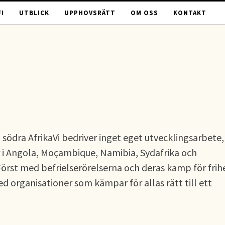
I
UTBLICK
UPPHOVSRÄTT
OM OSS
KONTAKT
i södra AfrikaVi bedriver inget eget utvecklingsarbete,
 i Angola, Moçambique, Namibia, Sydafrika och
Först med befrielserörelserna och deras kamp för frih
 organisationer som kämpar för allas rätt till ett