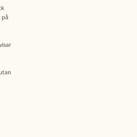
ck
a på
visar
.
 utan