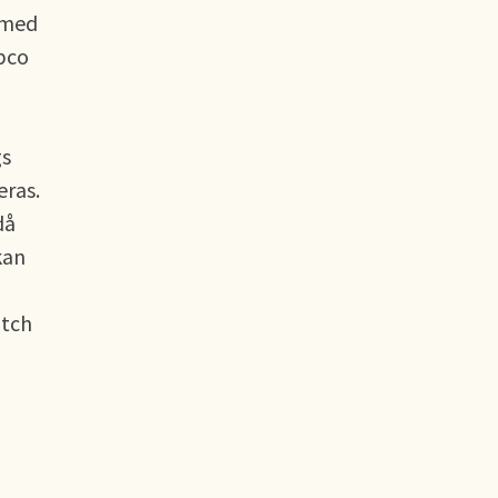
 med
opco
gs
eras.
då
kan
atch