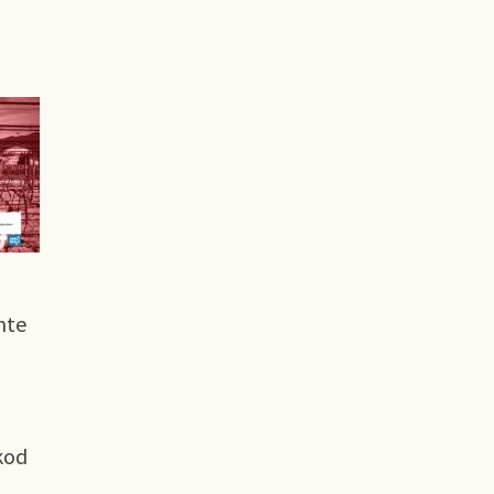
nte
kod
i