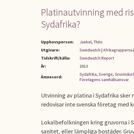
Platinautvinning med risk
Sydafrika?
Upphovsperson:
Jaekel, Théo
Utgivare:
Swedwatch
|
Afrikagrupperna
Tidskrift/källa:
Swedwatch Report
År:
2013
Sydafrika
,
Sverige
,
Gruvindust
Ämnesord:
Företagens samhällsansvar
Utvinning av platina i Sydafrika sker 
redovisar inte svenska företag med ko
Lokalbefolkningen kring gruvorna i Sy
sanitet, eller lämpliga bostäder. Gru