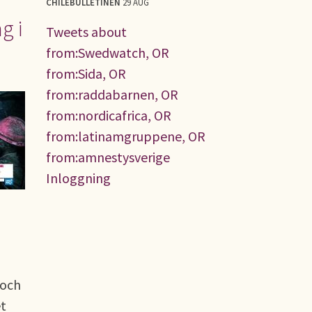
CHILEBULLETINEN
29 AUG
g i
Tweets about
from:Swedwatch, OR
from:Sida, OR
from:raddabarnen, OR
from:nordicafrica, OR
from:latinamgruppene, OR
from:amnestysverige
Inloggning
 och
et