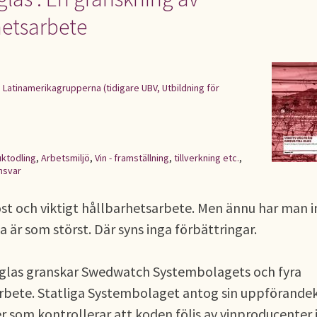
hetsarbete
|
Latinamerikagrupperna (tidigare UBV, Utbildning för
uktodling
,
Arbetsmiljö
,
Vin - framställning
,
tillverkning etc.
,
nsvar
st och viktigt hållbarhetsarbete. Men ännu har man i
a är som störst. Där syns inga förbättringar.
ll glas granskar Swedwatch Systembolagets och fyra
arbete. Statliga Systembolaget antog sin uppförande
er som kontrollerar att koden följs av vinproducenter 