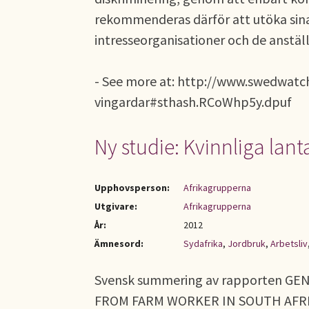
rekommenderas därför att utöka sin
intresseorganisationer och de anstäl
- See more at: http://www.swedwatc
vingardar#sthash.RCoWhp5y.dpuf
Ny studie: Kvinnliga lanta
Upphovsperson:
Afrikagrupperna
Utgivare:
Afrikagrupperna
År:
2012
Ämnesord:
Sydafrika
,
Jordbruk
,
Arbetsliv
Svensk summering av rapporten GE
FROM FARM WORKER IN SOUTH AFR