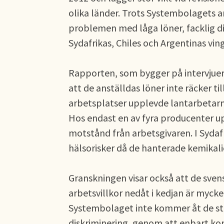
olika länder. Trots Systembolagets a
problemen med låga löner, facklig di
Sydafrikas, Chiles och Argentinas vin
Rapporten, som bygger på intervjuer 
att de anställdas löner inte räcker til
arbetsplatser upplevde lantarbetarna
Hos endast en av fyra producenter up
motstånd från arbetsgivaren. I Sydafr
hälsorisker då de hanterade kemikali
Granskningen visar också att de sven
arbetsvillkor nedåt i kedjan är mycke
Systembolaget inte kommer åt de str
diskriminering, genom att enbart ko