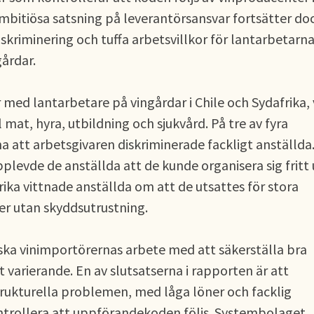
mbitiösa satsning på leverantörsansvar fortsätter do
skriminering och tuffa arbetsvillkor för lantarbetarn
gårdar.
med lantarbetare på vingårdar i Chile och Sydafrika, 
l mat, hyra, utbildning och sjukvård. På tre av fyra
 att arbetsgivaren diskriminerade fackligt anställda
plevde de anställda att de kunde organisera sig fritt
ika vittnade anställda om att de utsattes för stora
er utan skyddsutrustning.
ska vinimportörernas arbete med att säkerställa bra
t varierande. En av slutsatserna i rapporten är att
ukturella problemen, med låga löner och facklig
ntrollera att uppförandekoden följs. Systembolaget