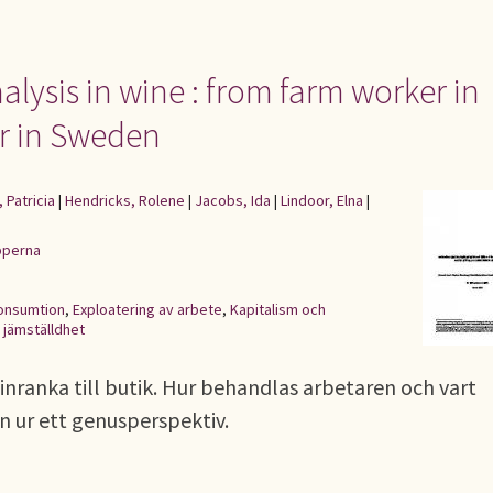
lysis in wine : from farm worker in
r in Sweden
 Patricia
|
Hendricks, Rolene
|
Jacobs, Ida
|
Lindoor, Elna
|
pperna
onsumtion
,
Exploatering av arbete
,
Kapitalism och
 jämställdhet
vinranka till butik. Hur behandlas arbetaren och vart
n ur ett genusperspektiv.