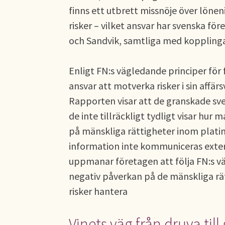
finns ett utbrett missnöje över löne
risker – vilket ansvar har svenska för
och Sandvik, samtliga med kopplingar 
Enligt FN:s vägledande principer för 
ansvar att motverka risker i sin aff
Rapporten visar att de granskade sv
de inte tillräckligt tydligt visar hur
på mänskliga rättigheter inom platin
information inte kommuniceras exter
uppmanar företagen att följa FN:s vä
negativ påverkan på de mänskliga rät
risker hantera
Vinets väg från druva till