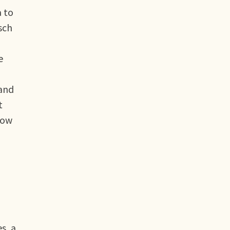
a to
sch
e
 and
t
how
s, a