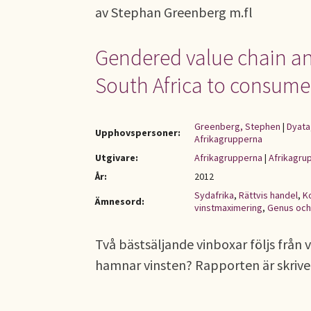
av Stephan Greenberg m.fl
Gendered value chain ana
South Africa to consume
Greenberg, Stephen
|
Dyata,
Upphovspersoner:
Afrikagrupperna
Utgivare:
Afrikagrupperna
|
Afrikagru
År:
2012
Sydafrika
,
Rättvis handel
,
K
Ämnesord:
vinstmaximering
,
Genus och
Två bästsäljande vinboxar följs från 
hamnar vinsten? Rapporten är skrive