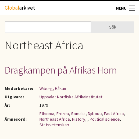
Hoppa till huvudinnehåll
Global
arkivet
MENU
TIDSKRIFTER
Sök
Sök
Sökformulär
GEOGRAFI
Northeast Africa
UTBLICK
Dragkampen på Afrikas Horn
UPPHOVSRÄTT
Medarbetare:
Wiberg, Håkan
OM OSS
Utgivare:
Uppsala : Nordiska Afrikainstitutet
År:
1979
KONTAKT
Ethiopia
,
Eritrea
,
Somalia
,
Djibouti
,
East Africa
,
Ämnesord:
Northeast Africa
,
History
,
,
Political science
,
Statsvetenskap