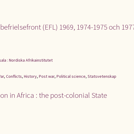
s befrielsefront (EFL) 1969, 1974-1975 och 197
ala : Nordiska Afrikainstitutet
ar
,
Conflicts
,
History
,
Post war
,
Political science
,
Statsvetenskap
n in Africa : the post-colonial State