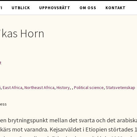
I
UTBLICK
UPPHOVSRÄTT
OM OSS
KONTAKT
ikas Horn
t
i
,
East Africa
,
Northeast Africa
,
History
,
,
Political science
,
Statsvetenskap
cess
en brytningspunkt mellan det svarta och det arabisk
skärs mot varandra. Kejsarväldet i Etiopien störtades 