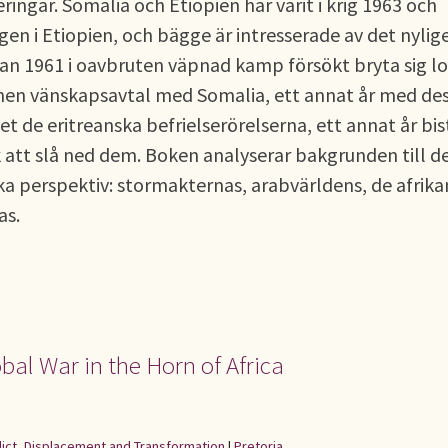
eringar. Somalia och Etiopien har varit i krig 1963 och
n i Etiopien, och bägge är intresserade av det nylig
edan 1961 i oavbruten väpnad kamp försökt bryta sig lo
ionen vänskapsavtal med Somalia, ett annat år med de
det de eritreanska befrielserörelserna, ett annat år bis
k att slå ned dem. Boken analyserar bakgrunden till d
a perspektiv: stormakternas, arabvärldens, de afrik
as.
obal War in the Horn of Africa
flict, Displacement and Transformation
|
Pretoria