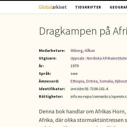
Hoppa till huvudinnehåll
Global
arkivet
TIDSKRIFTER
GEOGRAF
Dragkampen på Afr
Medarbetare:
Wiberg, Håkan
Utgivare:
Uppsala : Nordiska Afrikainstitute
År:
1979
Språk:
swe
Ämnesord:
Ethiopia
,
Eritrea
,
Somalia
,
Djibout
Identifikator:
urn:isbn:91-7106-161-4
Rättigheter:
info:eu-repo/semantics/openAc
Denna bok handlar om Afrikas Horn, 
Afrika, där olika stormaktsintressen 