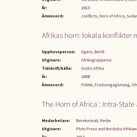
År:
2013
Ämnesord:
conflicts
,
Horn of Africa
,
Suda
Afrikas horn: lokala konflikte
Upphovsperson:
Egerö, Bertil
Utgivare:
Afrikagrupperna
Tidskrift/källa:
Södra Afrika
År:
2008
Ämnesord:
Politik
,
Fredsengagemang
,
Af
The Horn of Africa : Intra-State
Medarbetare:
Bereketeab, Redie
Utgivare:
Pluto Press and Nordiska Afrikain