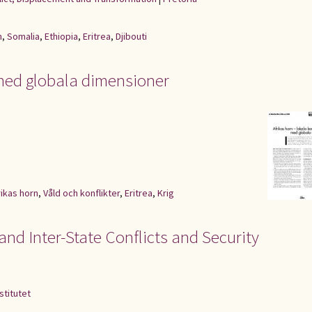
n
,
Somalia
,
Ethiopia
,
Eritrea
,
Djibouti
r med globala dimensioner
rikas horn
,
Våld och konflikter
,
Eritrea
,
Krig
 and Inter-State Conflicts and Security
stitutet