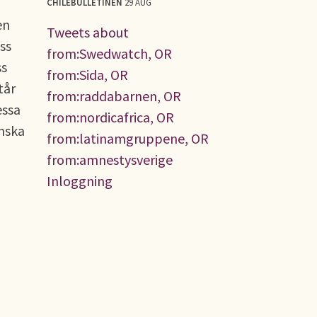
CHILEBULLETINEN
29 AUG
en
Tweets about
ss
from:Swedwatch, OR
ss
from:Sida, OR
tår
from:raddabarnen, OR
essa
from:nordicafrica, OR
anska
from:latinamgruppene, OR
from:amnestysverige
Inloggning