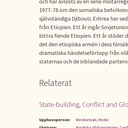
och har avlösts av en serie militärreg
1977-78 om den somaliska befolkninge
självständiga Djibouti. Eritrea har s
från Etiopien. Ett år ingår Sovjetun
bittra fiende Etiopien. Ett år stöder 
det den etiopiska armén i dess försö
dramatiska händelseförlopp från olik
staternas och de inblandade partern
Relaterat
State-building, Conflict and Gl
Upphovsperson:
Bereketeab, Redie
Utgivare:
Nordiska Afrikainstitutet, Con