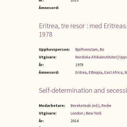
År:
2013
Ämnesord:
Eritrea, tre resor : med Eritrea
1978
Upphovsperson:
Bjelfvenstam, Bo
Utgivare:
Nordiska Afrikainstitutet
|
Upps
År:
1978
Ämnesord:
Eritrea
,
Ethiopia
,
East Africa
,
W
Self-determination and secessio
Medarbetare:
Bereketeab (ed.), Redie
Utgivare:
London ; New York
År:
2014