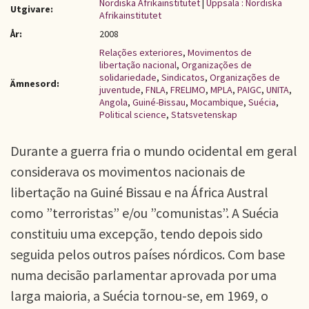
Nordiska Afrikainstitutet
|
Uppsala : Nordiska
Utgivare:
Afrikainstitutet
År:
2008
Relações exteriores
,
Movimentos de
libertação nacional
,
Organizações de
solidariedade
,
Sindicatos
,
Organizações de
Ämnesord:
juventude
,
FNLA
,
FRELIMO
,
MPLA
,
PAIGC
,
UNITA
,
Angola
,
Guiné-Bissau
,
Mocambique
,
Suécia
,
Political science
,
Statsvetenskap
Durante a guerra fria o mundo ocidental em geral
considerava os movimentos nacionais de
libertação na Guiné Bissau e na África Austral
como ”terroristas” e/ou ”comunistas”. A Suécia
constituiu uma excepção, tendo depois sido
seguida pelos outros países nórdicos. Com base
numa decisão parlamentar aprovada por uma
larga maioria, a Suécia tornou-se, em 1969, o