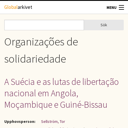
Hoppa till huvudinnehåll
Global
arkivet
MENU
TIDSKRIFTER
Sök
Sök
Sökformulär
GEOGRAFI
Organizações de
UTBLICK
solidariedade
UPPHOVSRÄTT
A Suécia e as lutas de libertação
OM OSS
nacional em Angola,
KONTAKT
Moçambique e Guiné-Bissau
Upphovsperson:
Sellström, Tor