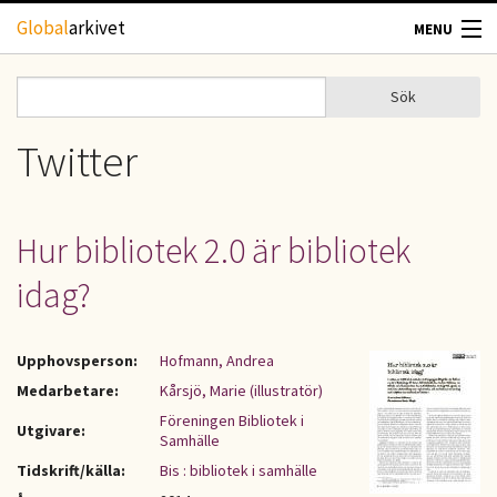
Hoppa till huvudinnehåll
Global
arkivet
MENU
TIDSKRIFTER
Sök
Sök
Sökformulär
GEOGRAFI
Twitter
UTBLICK
Hur bibliotek 2.0 är bibliotek
UPPHOVSRÄTT
idag?
OM OSS
Upphovsperson:
Hofmann, Andrea
KONTAKT
Medarbetare:
Kårsjö, Marie (illustratör)
Föreningen Bibliotek i
Utgivare:
Samhälle
Tidskrift/källa:
Bis : bibliotek i samhälle