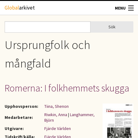
Hoppa till huvudinnehåll
Global
arkivet
MENU
TIDSKRIFTER
Sök
Sök
Sökformulär
GEOGRAFI
Ursprungfolk och
UTBLICK
mångfald
UPPHOVSRÄTT
Romerna: I folkhemmets skugga
OM OSS
KONTAKT
Upphovsperson:
Tiina, Shenon
Riwkin, Anna
|
Langhammer,
Medarbetare:
Björn
Utgivare:
Fjärde Världen
Tidskrift/källa:
Fjärde Världen