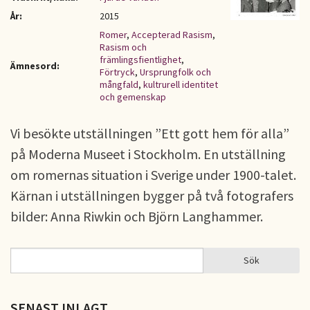
År:
2015
Romer
,
Accepterad Rasism
,
Rasism och
främlingsfientlighet
,
Ämnesord:
Förtryck
,
Ursprungfolk och
mångfald
,
kultrurell identitet
och gemenskap
Vi besökte utställningen ”Ett gott hem för alla”
på Moderna Museet i Stockholm. En utställning
om romernas situation i Sverige under 1900-talet.
Kärnan i utställningen bygger på två fotografers
bilder: Anna Riwkin och Björn Langhammer.
Sök
Sök
SÖKFORMULÄR
SENAST INLAGT