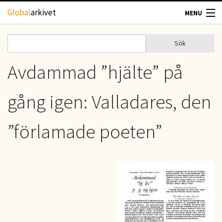
Hoppa till huvudinnehåll
Global
arkivet
MENU
TIDSKRIFTER
Sök
Sök
Sökformulär
GEOGRAFI
Avdammad ”hjälte” på
UTBLICK
gång igen: Valladares, den
UPPHOVSRÄTT
”förlamade poeten”
OM OSS
KONTAKT