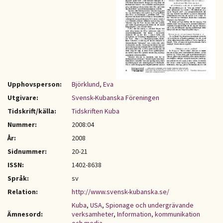
Upphovsperson:
Björklund, Eva
Utgivare:
Svensk-Kubanska Föreningen
Tidskrift/källa:
Tidskriften Kuba
Nummer:
2008:04
År:
2008
Sidnummer:
20-21
ISSN:
1402-8638
Språk:
sv
Relation:
http://www.svensk-kubanska.se/
Kuba
,
USA
,
Spionage och undergrävande
Ämnesord:
verksamheter
,
Information, kommunikation