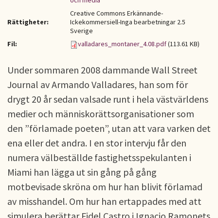
och media
Creative Commons Erkännande-
Rättigheter:
Ickekommersiell-Inga bearbetningar 2.5
Sverige
Fil:
valladares_montaner_4.08.pdf
(113.61 KB)
Under sommaren 2008 dammande Wall Street
Journal av Armando Valladares, han som för
drygt 20 år sedan valsade runt i hela västvärldens
medier och människorättsorganisationer som
den ”förlamade poeten”, utan att vara varken det
ena eller det andra. I en stor intervju får den
numera välbeställde fastighetsspekulanten i
Miami han lägga ut sin gång på gång
motbevisade skröna om hur han blivit förlamad
av misshandel. Om hur han ertappades med att
simulera berättar Fidel Castro i Ignacio Ramonets