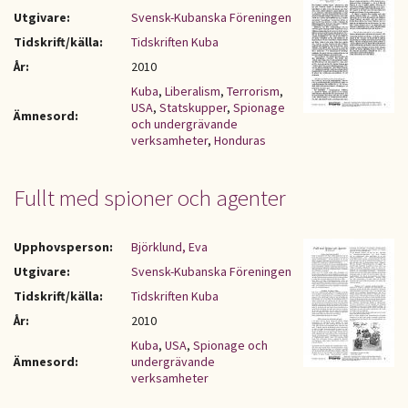
Utgivare:
Svensk-Kubanska Föreningen
Tidskrift/källa:
Tidskriften Kuba
År:
2010
Kuba
,
Liberalism
,
Terrorism
,
USA
,
Statskupper
,
Spionage
Ämnesord:
och undergrävande
verksamheter
,
Honduras
Fullt med spioner och agenter
Upphovsperson:
Björklund, Eva
Utgivare:
Svensk-Kubanska Föreningen
Tidskrift/källa:
Tidskriften Kuba
År:
2010
Kuba
,
USA
,
Spionage och
Ämnesord:
undergrävande
verksamheter