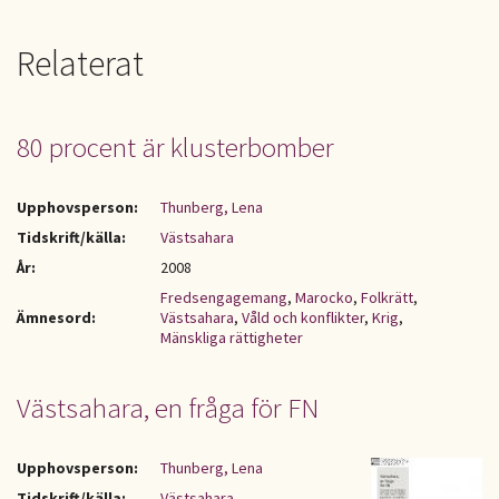
Relaterat
80 procent är klusterbomber
Upphovsperson:
Thunberg, Lena
Tidskrift/källa:
Västsahara
År:
2008
Fredsengagemang
,
Marocko
,
Folkrätt
,
Ämnesord:
Västsahara
,
Våld och konflikter
,
Krig
,
Mänskliga rättigheter
Västsahara, en fråga för FN
Upphovsperson:
Thunberg, Lena
Tidskrift/källa:
Västsahara