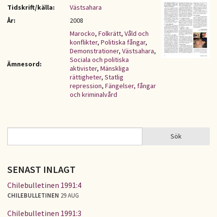
Tidskrift/källa:
Västsahara
År:
2008
Marocko
,
Folkrätt
,
Våld och
konflikter
,
Politiska fångar
,
Demonstrationer
,
Västsahara
,
Sociala och politiska
Ämnesord:
aktivister
,
Mänskliga
rättigheter
,
Statlig
repression
,
Fängelser, fångar
och kriminalvård
Sök
Sök
SÖKFORMULÄR
SENAST INLAGT
Chilebulletinen 1991:4
CHILEBULLETINEN
29 AUG
Chilebulletinen 1991:3