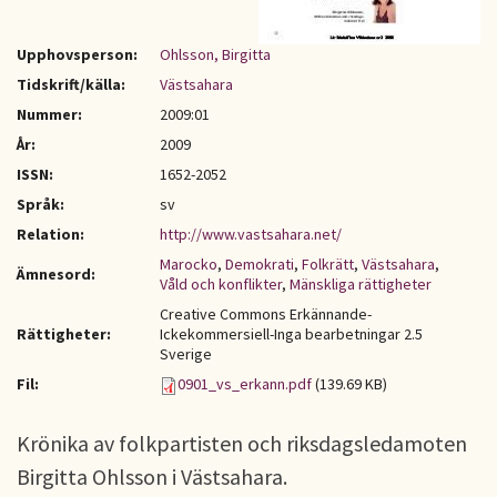
Upphovsperson:
Ohlsson, Birgitta
Tidskrift/källa:
Västsahara
Nummer:
2009:01
År:
2009
ISSN:
1652-2052
Språk:
sv
Relation:
http://www.vastsahara.net/
Marocko
,
Demokrati
,
Folkrätt
,
Västsahara
,
Ämnesord:
Våld och konflikter
,
Mänskliga rättigheter
Creative Commons Erkännande-
Rättigheter:
Ickekommersiell-Inga bearbetningar 2.5
Sverige
Fil:
0901_vs_erkann.pdf
(139.69 KB)
Krönika av folkpartisten och riksdagsledamoten
Birgitta Ohlsson i Västsahara.