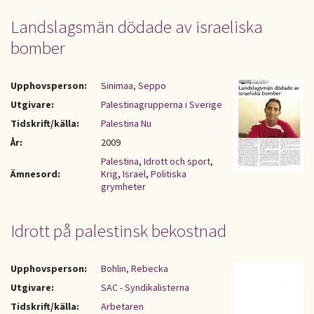
Landslagsmän dödade av israeliska
bomber
Upphovsperson:
Sinimaa, Seppo
Utgivare:
Palestinagrupperna i Sverige
Tidskrift/källa:
Palestina Nu
År:
2009
Palestina
,
Idrott och sport
,
Ämnesord:
Krig
,
Israel
,
Politiska
grymheter
Idrott på palestinsk bekostnad
Upphovsperson:
Bohlin, Rebecka
Utgivare:
SAC - Syndikalisterna
Tidskrift/källa:
Arbetaren