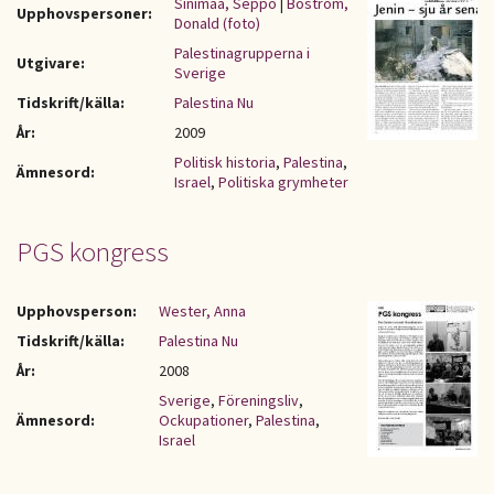
Sinimaa, Seppo
|
Boström,
Upphovspersoner:
Donald (foto)
Palestinagrupperna i
Utgivare:
Sverige
Tidskrift/källa:
Palestina Nu
År:
2009
Politisk historia
,
Palestina
,
Ämnesord:
Israel
,
Politiska grymheter
PGS kongress
Upphovsperson:
Wester, Anna
Tidskrift/källa:
Palestina Nu
År:
2008
Sverige
,
Föreningsliv
,
Ämnesord:
Ockupationer
,
Palestina
,
Israel