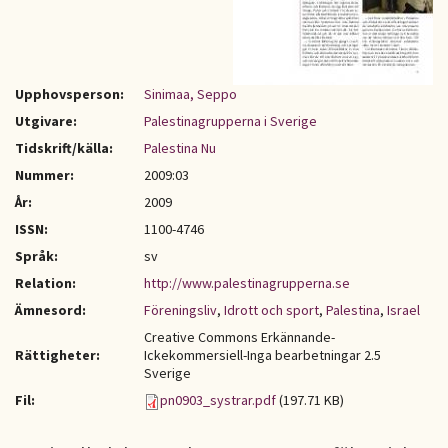
Upphovsperson:
Sinimaa, Seppo
Utgivare:
Palestinagrupperna i Sverige
Tidskrift/källa:
Palestina Nu
Nummer:
2009:03
År:
2009
ISSN:
1100-4746
Språk:
sv
Relation:
http://www.palestinagrupperna.se
Ämnesord:
Föreningsliv
,
Idrott och sport
,
Palestina
,
Israel
Creative Commons Erkännande-
Rättigheter:
Ickekommersiell-Inga bearbetningar 2.5
Sverige
Fil:
pn0903_systrar.pdf
(197.71 KB)