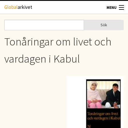
Hoppa till huvudinnehåll
Global
arkivet
MENU
TIDSKRIFTER
Sök
Sök
Sökformulär
GEOGRAFI
Tonåringar om livet och
UTBLICK
vardagen i Kabul
UPPHOVSRÄTT
OM OSS
KONTAKT