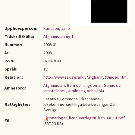
Upphovsperson:
Karlsson, Jane
Tidskrift/källa:
Afghanistan-nytt
Nummer:
2008:01
År:
2008
ISSN:
0280-7041
Språk:
sv
Relation:
http://www.sak.se/arkiv/afghannytt/index.html
Afghanistan
,
Barn och ungdomar
,
Genus och
Ämnesord:
jämställdhet
,
Utbildning och skola
Creative Commons Erkännande-
Rättigheter:
Ickekommersiell-Inga bearbetningar 2.5
Sverige
tonaringar_livet_vardagen_kab_08_01.pdf
Fil:
(537.13 KB)