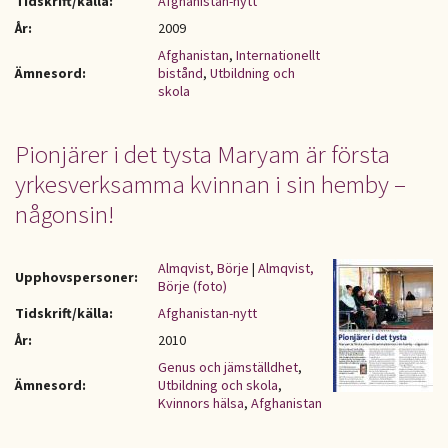
Tidskrift/källa:
Afghanistan-nytt
År:
2009
Afghanistan
,
Internationellt
Ämnesord:
bistånd
,
Utbildning och
skola
Pionjärer i det tysta Maryam är första
yrkesverksamma kvinnan i sin hemby –
någonsin!
Almqvist, Börje
|
Almqvist,
Upphovspersoner:
Börje (foto)
Tidskrift/källa:
Afghanistan-nytt
År:
2010
Genus och jämställdhet
,
Ämnesord:
Utbildning och skola
,
Kvinnors hälsa
,
Afghanistan