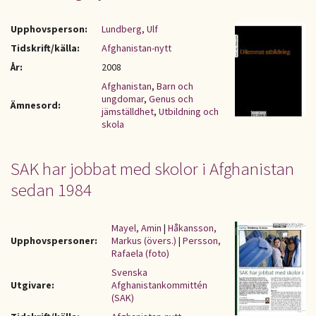
Upphovsperson:
Lundberg, Ulf
Tidskrift/källa:
Afghanistan-nytt
År:
2008
Afghanistan
,
Barn och
ungdomar
,
Genus och
Ämnesord:
jämställdhet
,
Utbildning och
skola
SAK har jobbat med skolor i Afghanistan
sedan 1984
Mayel, Amin
|
Håkansson,
Upphovspersoner:
Markus (övers.)
|
Persson,
Rafaela (foto)
Svenska
Utgivare:
Afghanistankommittén
(SAK)