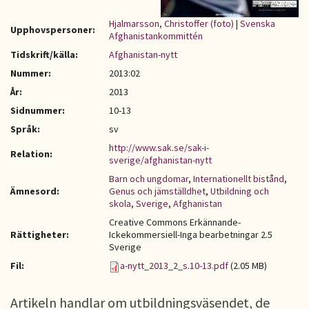
Hjalmarsson, Christoffer (foto)
|
Svenska
Upphovspersoner:
Afghanistankommittén
Tidskrift/källa:
Afghanistan-nytt
Nummer:
2013:02
År:
2013
Sidnummer:
10-13
Språk:
sv
http://www.sak.se/sak-i-
Relation:
sverige/afghanistan-nytt
Barn och ungdomar
,
Internationellt bistånd
,
Ämnesord:
Genus och jämställdhet
,
Utbildning och
skola
,
Sverige
,
Afghanistan
Creative Commons Erkännande-
Rättigheter:
Ickekommersiell-Inga bearbetningar 2.5
Sverige
Fil:
a-nytt_2013_2_s.10-13.pdf
(2.05 MB)
Artikeln handlar om utbildningsväsendet, de