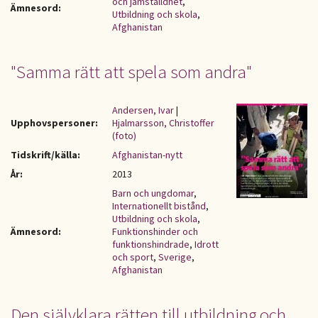
och jämställdhet
,
Ämnesord:
Utbildning och skola
,
Afghanistan
"Samma rätt att spela som andra"
Andersen, Ivar
|
Upphovspersoner:
Hjalmarsson, Christoffer
(foto)
Tidskrift/källa:
Afghanistan-nytt
År:
2013
Barn och ungdomar
,
Internationellt bistånd
,
Utbildning och skola
,
Ämnesord:
Funktionshinder och
funktionshindrade
,
Idrott
och sport
,
Sverige
,
Afghanistan
Den självklara rätten till utbildning och