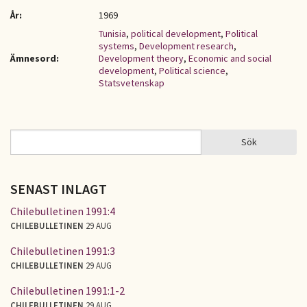
År:
1969
Tunisia
,
political development
,
Political
systems
,
Development research
,
Ämnesord:
Development theory
,
Economic and social
development
,
Political science
,
Statsvetenskap
Sök
Sök
SÖKFORMULÄR
SENAST INLAGT
Chilebulletinen 1991:4
CHILEBULLETINEN
29 AUG
Chilebulletinen 1991:3
CHILEBULLETINEN
29 AUG
Chilebulletinen 1991:1-2
CHILEBULLETINEN
29 AUG