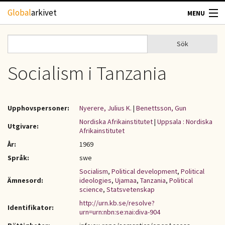
Hoppa till huvudinnehåll
Global
arkivet
MENU
TIDSKRIFTER
Sök
Sök
Sökformulär
GEOGRAFI
Socialism i Tanzania
UTBLICK
Upphovspersoner:
Nyerere, Julius K.
|
Benettsson, Gun
UPPHOVSRÄTT
Nordiska Afrikainstitutet
|
Uppsala : Nordiska
Utgivare:
Afrikainstitutet
År:
1969
OM OSS
Språk:
swe
Socialism
,
Political development
,
Political
KONTAKT
Ämnesord:
ideologies
,
Ujamaa
,
Tanzania
,
Political
science
,
Statsvetenskap
http://urn.kb.se/resolve?
Identifikator:
urn=urn:nbn:se:nai:diva-904