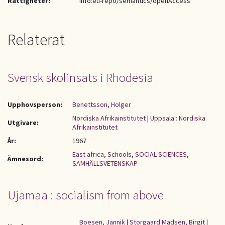
Rättigheter:
info:eu-repo/semantics/openAccess
Relaterat
Svensk skolinsats i Rhodesia
Upphovsperson:
Benettsson, Holger
Nordiska Afrikainstitutet
|
Uppsala : Nordiska
Utgivare:
Afrikainstitutet
År:
1967
East africa
,
Schools
,
SOCIAL SCIENCES
,
Ämnesord:
SAMHÄLLSVETENSKAP
Ujamaa : socialism from above
Boesen, Jannik
|
Storgaard Madsen, Birgit
|