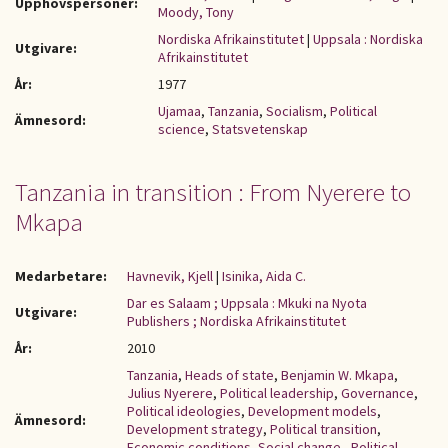
Upphovspersoner:
Moody, Tony
Nordiska Afrikainstitutet
|
Uppsala : Nordiska
Utgivare:
Afrikainstitutet
År:
1977
Ujamaa
,
Tanzania
,
Socialism
,
Political
Ämnesord:
science
,
Statsvetenskap
Tanzania in transition : From Nyerere to
Mkapa
Medarbetare:
Havnevik, Kjell
|
Isinika, Aida C.
Dar es Salaam ; Uppsala : Mkuki na Nyota
Utgivare:
Publishers ; Nordiska Afrikainstitutet
År:
2010
Tanzania
,
Heads of state
,
Benjamin W. Mkapa
,
Julius Nyerere
,
Political leadership
,
Governance
,
Political ideologies
,
Development models
,
Ämnesord:
Development strategy
,
Political transition
,
Economic conditions
,
Social change.
,
Political