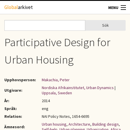
Hoppa till huvudinnehåll
Global
arkivet
MENU
TIDSKRIFTER
Sök
Sök
Sökformulär
GEOGRAFI
Participative Design for
UTBLICK
Urban Housing
UPPHOVSRÄTT
Upphovsperson:
Makachia, Peter
OM OSS
Nordiska Afrikainstitutet, Urban Dynamics
|
Utgivare:
Uppsala, Sweden
KONTAKT
År:
2014
Språk:
eng
Relation:
NAI Policy Notes, 1654-6695
Urban housing
,
Architecture
,
Building design
,
Ämnesord:
Self-help
,
Urban planning. Urbanization
,
Africa