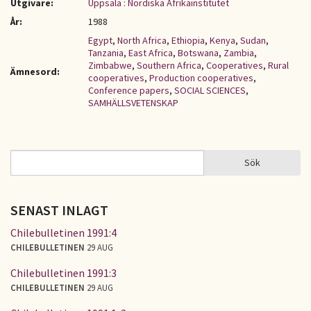
Utgivare:
Uppsala : Nordiska Afrikainstitutet
År:
1988
Egypt
,
North Africa
,
Ethiopia
,
Kenya
,
Sudan
,
Tanzania
,
East Africa
,
Botswana
,
Zambia
,
Zimbabwe
,
Southern Africa
,
Cooperatives
,
Rural
Ämnesord:
cooperatives
,
Production cooperatives
,
Conference papers
,
SOCIAL SCIENCES
,
SAMHÄLLSVETENSKAP
Sök
Sök
SÖKFORMULÄR
SENAST INLAGT
Chilebulletinen 1991:4
CHILEBULLETINEN
29 AUG
Chilebulletinen 1991:3
CHILEBULLETINEN
29 AUG