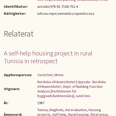
Identifikator:
urn:isbn:978-91-7106-752-4
Rättigheter:
info:eu-repo/semantics/openAccess
Relaterat
A self-help housing project in rural
Tunisia in retrospect
Upphovsperson:
Curutchet, Mirina
Nordiska Afrikainstitutet
|
Uppsala : Nordiska
Afrikainstitutet ; Dept. of Building Function
Utgivare:
Analysis [Institutionen för
byggnadsfunktionslära], Lund Univ.
År:
1987
Tunisia
,
Maghreb
,
Aid evaluation
,
Housing
Ämnesord:
projects
,
Self-help
,
Rural housing
,
Rural areas
,