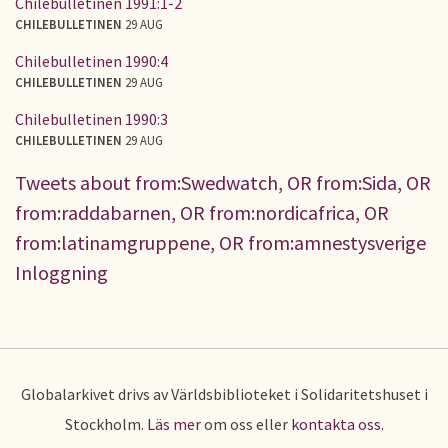
Chilebulletinen 1991:1-2
CHILEBULLETINEN
29 AUG
Chilebulletinen 1990:4
CHILEBULLETINEN
29 AUG
Chilebulletinen 1990:3
CHILEBULLETINEN
29 AUG
Tweets about from:Swedwatch, OR from:Sida, OR
from:raddabarnen, OR from:nordicafrica, OR
from:latinamgruppene, OR from:amnestysverige
Inloggning
Globalarkivet drivs av Världsbiblioteket i Solidaritetshuset i
Stockholm.
Läs mer
om oss eller
kontakta oss
.