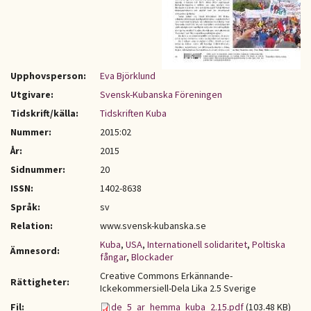
Upphovsperson:
Eva Björklund
Utgivare:
Svensk-Kubanska Föreningen
Tidskrift/källa:
Tidskriften Kuba
Nummer:
2015:02
År:
2015
Sidnummer:
20
ISSN:
1402-8638
Språk:
sv
Relation:
www.svensk-kubanska.se
Kuba
,
USA
,
Internationell solidaritet
,
Poltiska
Ämnesord:
fångar
,
Blockader
Creative Commons Erkännande-
Rättigheter:
Ickekommersiell-Dela Lika 2.5 Sverige
Fil:
de_5_ar_hemma_kuba_2.15.pdf
(103.48 KB)