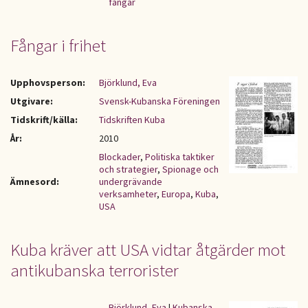
fångar
Fångar i frihet
Upphovsperson:
Björklund, Eva
Utgivare:
Svensk-Kubanska Föreningen
Tidskrift/källa:
Tidskriften Kuba
År:
2010
Blockader
,
Politiska taktiker
och strategier
,
Spionage och
Ämnesord:
undergrävande
verksamheter
,
Europa
,
Kuba
,
USA
Kuba kräver att USA vidtar åtgärder mot
antikubanska terrorister
Björklund, Eva
|
Kubanska