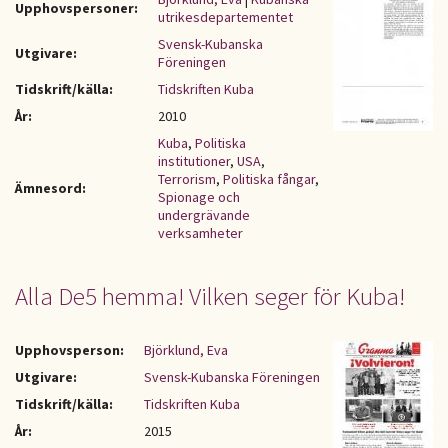
Upphovspersoner:
utrikesdepartementet
Svensk-Kubanska
Utgivare:
Föreningen
Tidskrift/källa:
Tidskriften Kuba
År:
2010
Kuba
,
Politiska
institutioner
,
USA
,
Terrorism
,
Politiska fångar
,
Ämnesord:
Spionage och
undergrävande
verksamheter
Alla De5 hemma! Vilken seger för Kuba!
Upphovsperson:
Björklund, Eva
Utgivare:
Svensk-Kubanska Föreningen
Tidskrift/källa:
Tidskriften Kuba
År:
2015