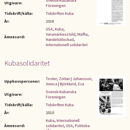
Svensk-Kubanska
Utgivare:
Föreningen
Tidskrift/källa:
Tidskriften Kuba
År:
2018
USA
,
Kuba
,
Varumärkesstöld
,
Maffia
,
Ämnesord:
Handelsblockad
,
Internationell solidaritet
Kubasolidaritet
Tiroler, Zoltan
|
Johansson,
Upphovspersoner:
Annica
|
Björklund, Eva
Svensk-Kubanska
Utgivare:
Föreningen
Tidskrift/källa:
Tidskriften Kuba
År:
2010
Kuba
,
Internationell
Ämnesord:
solidaritet
,
USA
,
Politiska