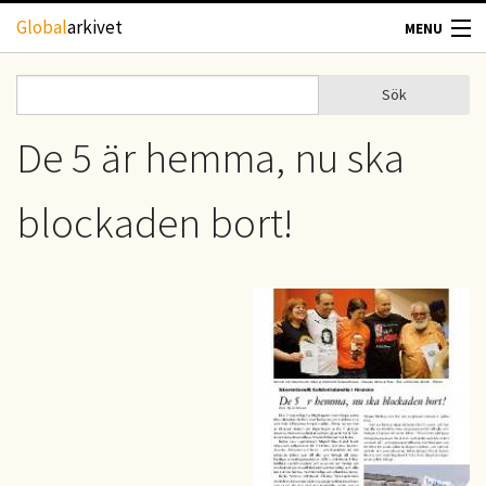
Hoppa till huvudinnehåll
Global
arkivet
MENU
TIDSKRIFTER
Sök
Sök
Sökformulär
GEOGRAFI
De 5 är hemma, nu ska
UTBLICK
blockaden bort!
UPPHOVSRÄTT
OM OSS
KONTAKT