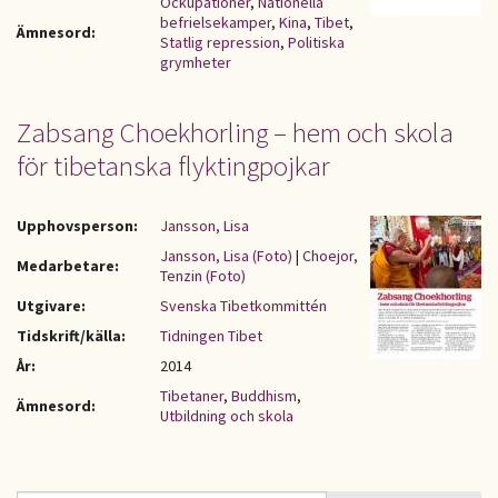
Ockupationer
,
Nationella
befrielsekamper
,
Kina
,
Tibet
,
Ämnesord:
Statlig repression
,
Politiska
grymheter
Zabsang Choekhorling – hem och skola
för tibetanska flyktingpojkar
Upphovsperson:
Jansson, Lisa
Jansson, Lisa (Foto)
|
Choejor,
Medarbetare:
Tenzin (Foto)
Utgivare:
Svenska Tibetkommittén
Tidskrift/källa:
Tidningen Tibet
År:
2014
Tibetaner
,
Buddhism
,
Ämnesord:
Utbildning och skola