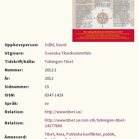
Upphovsperson:
Ståhl, David
Utgivare:
Svenska Tibetkommittén
Tidskrift/källa:
Tidningen Tibet
Nummer:
2012:1
År:
2012
Sidnummer:
15
ISSN:
0347-142X
Språk:
sv
Relation:
http://www.tibet.se/
http://www.tibet.se/om-stk/tidningen-tibet-
Relation:
24377888
Tibet
,
Kina
,
Politiska konflikter
,
politik
,
Ämnesord: