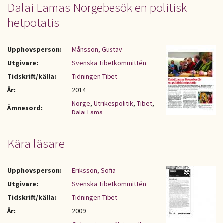
Dalai Lamas Norgebesök en politisk
hetpotatis
Upphovsperson:
Månsson, Gustav
Utgivare:
Svenska Tibetkommittén
Tidskrift/källa:
Tidningen Tibet
År:
2014
Norge
,
Utrikespolitik
,
Tibet
,
Ämnesord:
Dalai Lama
Kära läsare
Upphovsperson:
Eriksson, Sofia
Utgivare:
Svenska Tibetkommittén
Tidskrift/källa:
Tidningen Tibet
År:
2009