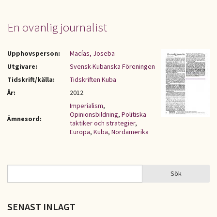
En ovanlig journalist
Upphovsperson:
Macías, Joseba
Utgivare:
Svensk-Kubanska Föreningen
Tidskrift/källa:
Tidskriften Kuba
År:
2012
Imperialism
,
Opinionsbildning
,
Politiska
Ämnesord:
taktiker och strategier
,
Europa
,
Kuba
,
Nordamerika
Sök
Sök
SÖKFORMULÄR
SENAST INLAGT