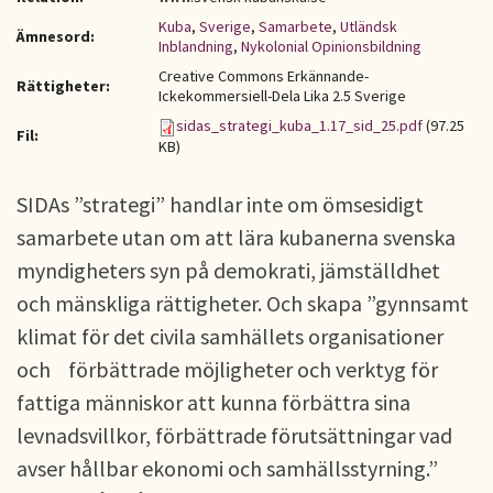
Kuba
,
Sverige
,
Samarbete
,
Utländsk
Ämnesord:
Inblandning
,
Nykolonial Opinionsbildning
Creative Commons Erkännande-
Rättigheter:
Ickekommersiell-Dela Lika 2.5 Sverige
sidas_strategi_kuba_1.17_sid_25.pdf
(97.25
Fil:
KB)
SIDAs ”strategi” handlar inte om ömsesidigt
samarbete utan om att lära kubanerna svenska
myndigheters syn på demokrati, jämställdhet
och mänskliga rättigheter. Och skapa ”gynnsamt
klimat för det civila samhällets organisationer
och förbättrade möjligheter och verktyg för
fattiga människor att kunna förbättra sina
levnadsvillkor, förbättrade förutsättningar vad
avser hållbar ekonomi och samhällsstyrning.”