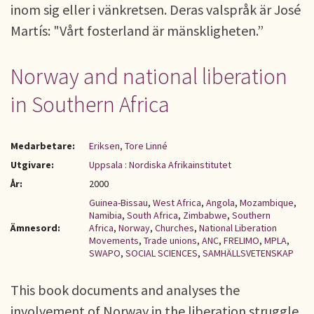
inom sig eller i vänkretsen. Deras valspråk är José
Martís: "Vårt fosterland är mänskligheten.”
Norway and national liberation
in Southern Africa
Medarbetare:
Eriksen, Tore Linné
Utgivare:
Uppsala : Nordiska Afrikainstitutet
År:
2000
Guinea-Bissau
,
West Africa
,
Angola
,
Mozambique
,
Namibia
,
South Africa
,
Zimbabwe
,
Southern
Ämnesord:
Africa
,
Norway
,
Churches
,
National Liberation
Movements
,
Trade unions
,
ANC
,
FRELIMO
,
MPLA
,
SWAPO
,
SOCIAL SCIENCES
,
SAMHÄLLSVETENSKAP
This book documents and analyses the
involvement of Norway in the liberation struggle