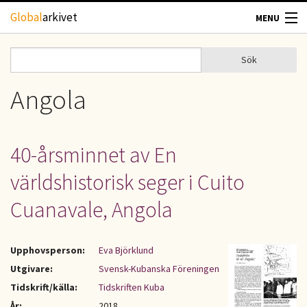
Hoppa till huvudinnehåll
Global
arkivet
MENU
TIDSKRIFTER
Sök
Sök
Sökformulär
GEOGRAFI
Angola
UTBLICK
40-årsminnet av En
UPPHOVSRÄTT
världshistorisk seger i Cuito
OM OSS
Cuanavale, Angola
KONTAKT
Upphovsperson:
Eva Björklund
Utgivare:
Svensk-Kubanska Föreningen
Tidskrift/källa:
Tidskriften Kuba
År:
2018