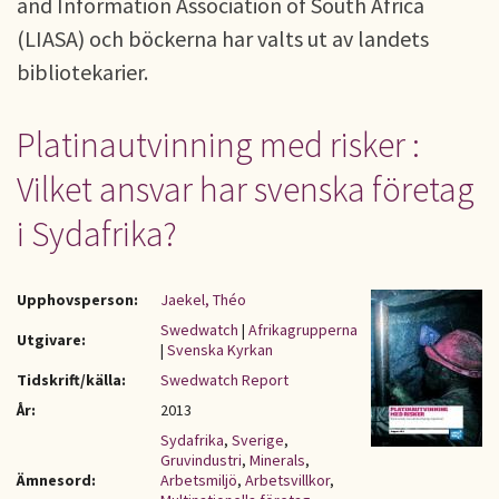
and Information Association of South Africa
(LIASA) och böckerna har valts ut av landets
bibliotekarier.
Platinautvinning med risker :
Vilket ansvar har svenska företag
i Sydafrika?
Upphovsperson:
Jaekel, Théo
Swedwatch
|
Afrikagrupperna
Utgivare:
|
Svenska Kyrkan
Tidskrift/källa:
Swedwatch Report
År:
2013
Sydafrika
,
Sverige
,
Gruvindustri
,
Minerals
,
Ämnesord:
Arbetsmiljö
,
Arbetsvillkor
,