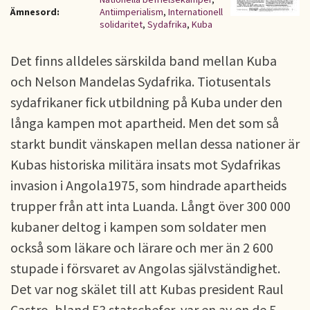
Ämnesord:
Antiimperialism
,
Internationell
solidaritet
,
Sydafrika
,
Kuba
Det finns alldeles särskilda band mellan Kuba
och Nelson Mandelas Sydafrika. Tiotusentals
sydafrikaner fick utbildning på Kuba under den
långa kampen mot apartheid. Men det som så
starkt bundit vänskapen mellan dessa nationer är
Kubas historiska militära insats mot Sydafrikas
invasion i Angola1975, som hindrade apartheids
trupper från att inta Luanda. Långt över 300 000
kubaner deltog i kampen som soldater men
också som läkare och lärare och mer än 2 600
stupade i försvaret av Angolas självständighet.
Det var nog skälet till att Kubas president Raul
Castro, bland 53 statschefer, var en av en de 5