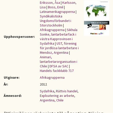
Eriksson, Åsa
|
Karlsson,
Lisa
|
Boss, Emil
|
Latinamerikagrupperna
|
Syndikalistiska
Ungdomsförbundet i
Storstockholm
|
Afrikagrupperna
|
Sikhula
Sonke, lantarbetarfack i
Upphovspersoner:
västra Kapprovinsen i
Sydafrika
|
UST, förening
för jordlösa lantarbetare i
Mendoz, Argentina
|
Animari,
lantarbetarorganisation i
Chile
|
DFSA av SAC
|
Handels fackklubb 717
Utgivare:
Afrikagrupperna
År:
2012
Sydafrika
,
Rättvis handel
,
Ämnesord:
Exploatering av arbete
,
Argentina
,
Chile