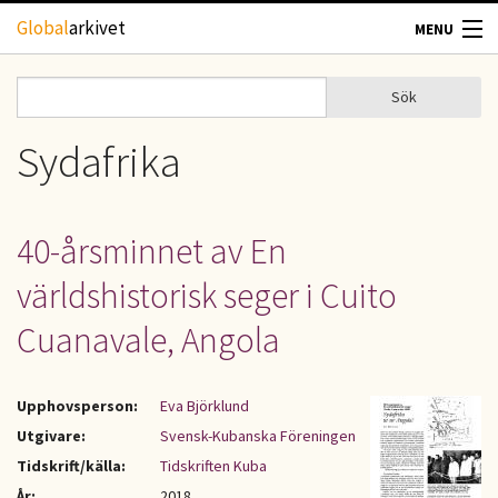
Hoppa till huvudinnehåll
Global
arkivet
MENU
TIDSKRIFTER
Sök
Sök
Sökformulär
GEOGRAFI
Sydafrika
UTBLICK
40-årsminnet av En
UPPHOVSRÄTT
världshistorisk seger i Cuito
OM OSS
Cuanavale, Angola
KONTAKT
Upphovsperson:
Eva Björklund
Utgivare:
Svensk-Kubanska Föreningen
Tidskrift/källa:
Tidskriften Kuba
År:
2018