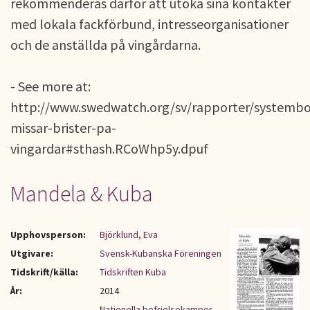
rekommenderas därför att utöka sina kontakter
med lokala fackförbund, intresseorganisationer
och de anställda på vingårdarna.
- See more at:
http://www.swedwatch.org/sv/rapporter/systembo
missar-brister-pa-
vingardar#sthash.RCoWhp5y.dpuf
Mandela & Kuba
Upphovsperson:
Björklund, Eva
Utgivare:
Svensk-Kubanska Föreningen
Tidskrift/källa:
Tidskriften Kuba
År:
2014
Nationella befrielsekamper
,