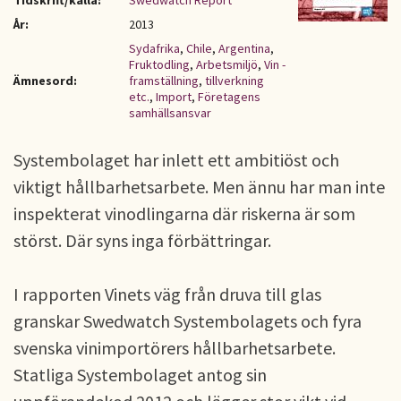
Tidskrift/källa:
Swedwatch Report
År:
2013
Sydafrika
,
Chile
,
Argentina
,
Fruktodling
,
Arbetsmiljö
,
Vin -
Ämnesord:
framställning
,
tillverkning
etc.
,
Import
,
Företagens
samhällsansvar
Systembolaget har inlett ett ambitiöst och
viktigt hållbarhetsarbete. Men ännu har man inte
inspekterat vinodlingarna där riskerna är som
störst. Där syns inga förbättringar.
I rapporten Vinets väg från druva till glas
granskar Swedwatch Systembolagets och fyra
svenska vinimportörers hållbarhetsarbete.
Statliga Systembolaget antog sin