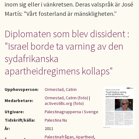
inom sig eller i vänkretsen. Deras valspråk är José
Martís: "Vårt fosterland är mänskligheten.”
Diplomaten som blev dissident :
"Israel borde ta varning av den
sydafrikanska
apartheidregimens kollaps"
Upphovsperson:
Ormestad, Catrin
Ormestad, Catrin (foto)
|
Medarbetare:
activestills.org (foto)
Utgivare:
Palestinagrupperna i Sverige
Tidskrift/källa:
Palestina Nu
År:
2011
Palestinafrågan
,
Apartheid
,