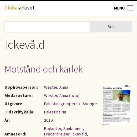
Hoppa till huvudinnehåll
Global
arkivet
MENU
TIDSKRIFTER
Sök
Sök
Sökformulär
GEOGRAFI
Ickevåld
UTBLICK
Motstånd och kärlek
UPPHOVSRÄTT
Upphovsperson:
Wester, Anna
OM OSS
Medarbetare:
Wester, Anna (foto)
Utgivare:
Palestinagrupperna i Sverige
KONTAKT
Tidskrift/källa:
Palestina Nu
År:
2010
Bojkotter
,
Sanktioner
,
Ämnesord:
Fredsrörelser
,
Ickevåld
,