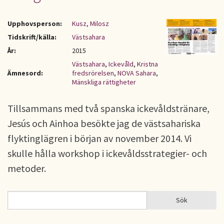
Upphovsperson:
Kusz, Milosz
Tidskrift/källa:
Västsahara
År:
2015
Västsahara
,
Ickevåld
,
Kristna
Ämnesord:
fredsrörelsen
,
NOVA Sahara
,
Mänskliga rättigheter
Tillsammans med två spanska ickevåldstränare,
Jesús och Ainhoa besökte jag de västsahariska
flyktinglägren i början av november 2014. Vi
skulle hålla workshop i ickevåldsstrategier- och
metoder.
Sök
Sök
SÖKFORMULÄR