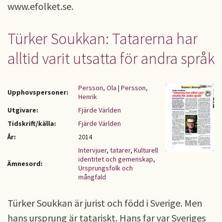
www.efolket.se.
Türker Soukkan: Tatarerna har
alltid varit utsatta för andra språk
Persson, Ola
|
Persson,
Upphovspersoner:
Henrik
Utgivare:
Fjärde Världen
Tidskrift/källa:
Fjärde Världen
År:
2014
Intervjuer
,
tatarer
,
Kulturell
identitet och gemenskap
,
Ämnesord:
Ursprungsfolk och
mångfald
Türker Soukkan är jurist och född i Sverige. Men
hans ursprung är tatariskt. Hans far var Sveriges