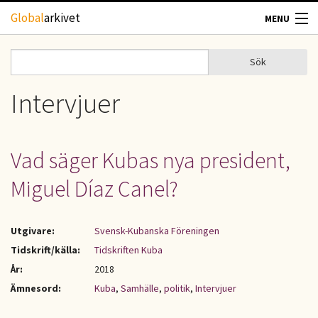
Hoppa till huvudinnehåll
Global
arkivet
MENU
TIDSKRIFTER
Sök
Sök
Sökformulär
GEOGRAFI
Intervjuer
UTBLICK
Vad säger Kubas nya president,
UPPHOVSRÄTT
Miguel Díaz Canel?
OM OSS
Utgivare:
Svensk-Kubanska Föreningen
KONTAKT
Tidskrift/källa:
Tidskriften Kuba
År:
2018
Ämnesord:
Kuba
,
Samhälle
,
politik
,
Intervjuer