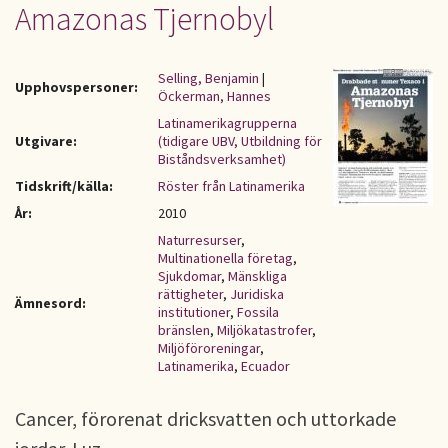
Amazonas Tjernobyl
Selling, Benjamin
|
Upphovspersoner:
Öckerman, Hannes
Latinamerikagrupperna
Utgivare:
(tidigare UBV, Utbildning för
Biståndsverksamhet)
Tidskrift/källa:
Röster från Latinamerika
År:
2010
Naturresurser
,
Multinationella företag
,
Sjukdomar
,
Mänskliga
rättigheter
,
Juridiska
Ämnesord:
institutioner
,
Fossila
bränslen
,
Miljökatastrofer
,
Miljöföroreningar
,
Latinamerika
,
Ecuador
Cancer, förorenat dricksvatten och uttorkade