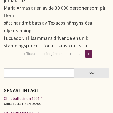
jordar. Luz
María Armas är en av de 30 000 personer som på
flera
sätt har drabbats av Texacos hänsynslösa
oljeutvinning
i Ecuador. Tillsammans driver de en unik
stämningsprocess för att kräva rättvisa.
« första
‹ föregående
1
2
3
Sidor
Sök
Sök
SÖKFORMULÄR
SENAST INLAGT
Chilebulletinen 1991:4
CHILEBULLETINEN
29 AUG
Chilebulletinen 1991:3