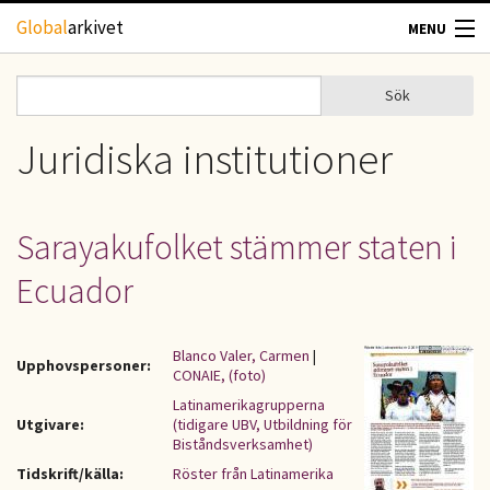
Hoppa till huvudinnehåll
Global
arkivet
MENU
TIDSKRIFTER
Sök
Sök
Sökformulär
GEOGRAFI
Juridiska institutioner
UTBLICK
Sarayakufolket stämmer staten i
UPPHOVSRÄTT
Ecuador
OM OSS
Blanco Valer, Carmen
|
Upphovspersoner:
CONAIE, (foto)
KONTAKT
Latinamerikagrupperna
Utgivare:
(tidigare UBV, Utbildning för
Biståndsverksamhet)
Tidskrift/källa:
Röster från Latinamerika