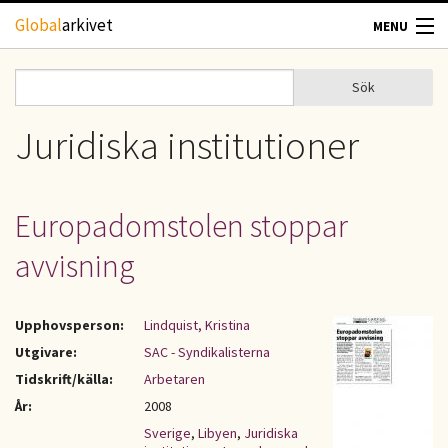
Hoppa till huvudinnehåll
Global
arkivet
MENU
TIDSKRIFTER
Sök
Sök
Sökformulär
GEOGRAFI
Juridiska institutioner
UTBLICK
Europadomstolen stoppar
UPPHOVSRÄTT
avvisning
OM OSS
Upphovsperson:
Lindquist, Kristina
KONTAKT
Utgivare:
SAC - Syndikalisterna
Tidskrift/källa:
Arbetaren
År:
2008
Sverige
,
Libyen
,
Juridiska