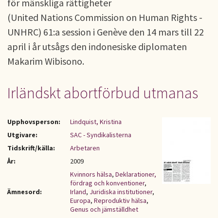
för mänskliga rättigheter
(United Nations Commission on Human Rights -
UNHRC) 61:a session i Genève den 14 mars till 22
april i år utsågs den indonesiske diplomaten
Makarim Wibisono.
Irländskt abortförbud utmanas
Upphovsperson:
Lindquist, Kristina
Utgivare:
SAC - Syndikalisterna
Tidskrift/källa:
Arbetaren
År:
2009
Kvinnors hälsa
,
Deklarationer,
fördrag och konventioner
,
Ämnesord:
Irland
,
Juridiska institutioner
,
Europa
,
Reproduktiv hälsa
,
Genus och jämställdhet