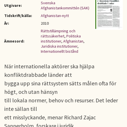
Svenska
Utgivare:
Afghanistankommittén (SAK)
Tidskrift/källa:
Afghanistan-nytt
År:
2010
Rättstillämpning och
rättssäkerhet
,
Politiska
Ämnesord:
institutioner
,
Afghanistan
,
Juridiska institutioner
,
Internationellt bistånd
När internationella aktörer ska hjälpa
konfliktdrabbade länder att
bygga upp sina rättsystem sätts målen ofta för
högt, och utan hänsyn
till lokala normer, behov och resurser. Det leder
inte sällan till
ett misslyckande, menar Richard Zajac
Sannerholm, forskare i juridik