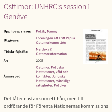
Östtimor: UNHRC:s session i
Genève
Upphovsperson:
Pollák, Tommy
Föreningen ett Fritt Papua
|
Utgivare:
Östtimorkommittén
Merdeka &
Tidskrift/källa:
ÖsttimorInformation
År:
2005
Östtimor
,
Politiska
institutioner
,
Våld och
Ämnesord:
konflikter
,
Juridiska
institutioner
,
Mänskliga
rättigheter
,
Politiker
Det låter nästan som ett hån, men till
ordförande för Förenta Nationernas kommissions