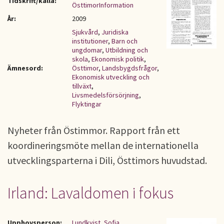
Tidskrift/källa:
ÖsttimorInformation
År:
2009
Sjukvård
,
Juridiska
institutioner
,
Barn och
ungdomar
,
Utbildning och
skola
,
Ekonomisk politik
,
Ämnesord:
Östtimor
,
Landsbygdsfrågor
,
Ekonomisk utveckling och
tillväxt
,
Livsmedelsförsörjning
,
Flyktingar
Nyheter från Östimmor. Rapport från ett
koordineringsmöte mellan de internationella
utvecklingsparterna i Dili, Östtimors huvudstad.
Irland: Lavaldomen i fokus
Upphovsperson:
Lundkvist, Sofia