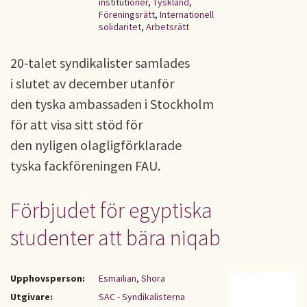
institutioner
,
Tyskland
,
Föreningsrätt
,
Internationell
solidaritet
,
Arbetsrätt
20-talet syndikalister samlades
i slutet av december utanför
den tyska ambassaden i Stockholm
för att visa sitt stöd för
den nyligen olagligförklarade
tyska fackföreningen FAU.
Förbjudet för egyptiska
studenter att bära niqab
Upphovsperson:
Esmailian, Shora
Utgivare:
SAC - Syndikalisterna