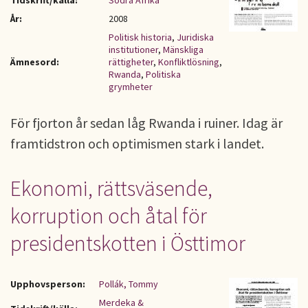
Tidskrift/källa:
Södra Afrika
År:
2008
Politisk historia
,
Juridiska
institutioner
,
Mänskliga
Ämnesord:
rättigheter
,
Konfliktlösning
,
Rwanda
,
Politiska
grymheter
För fjorton år sedan låg Rwanda i ruiner. Idag är
framtidstron och optimismen stark i landet.
Ekonomi, rättsväsende,
korruption och åtal för
presidentskotten i Östtimor
Upphovsperson:
Pollák, Tommy
Merdeka &