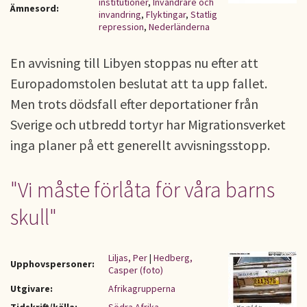
institutioner
,
Invandrare och
Ämnesord:
invandring
,
Flyktingar
,
Statlig
repression
,
Nederländerna
En avvisning till Libyen stoppas nu efter att
Europadomstolen beslutat att ta upp fallet.
Men trots dödsfall efter deportationer från
Sverige och utbredd tortyr har Migrationsverket
inga planer på ett generellt avvisningsstopp.
"Vi måste förlåta för våra barns
skull"
Liljas, Per
|
Hedberg,
Upphovspersoner:
Casper (foto)
Utgivare:
Afrikagrupperna