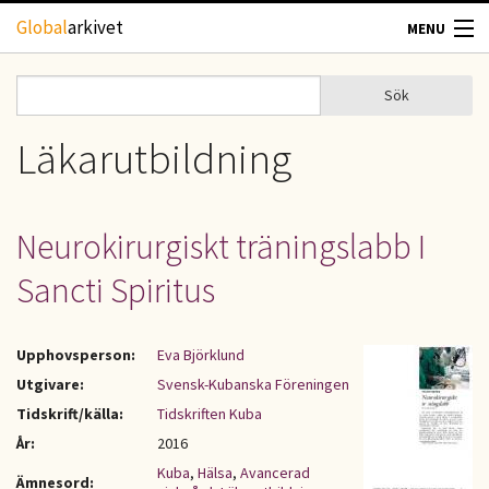
Hoppa till huvudinnehåll
Global
arkivet
MENU
TIDSKRIFTER
Sök
Sök
Sökformulär
GEOGRAFI
Läkarutbildning
UTBLICK
Neurokirurgiskt träningslabb I
UPPHOVSRÄTT
Sancti Spiritus
OM OSS
Upphovsperson:
Eva Björklund
KONTAKT
Utgivare:
Svensk-Kubanska Föreningen
Tidskrift/källa:
Tidskriften Kuba
År:
2016
Kuba
,
Hälsa
,
Avancerad
Ämnesord: