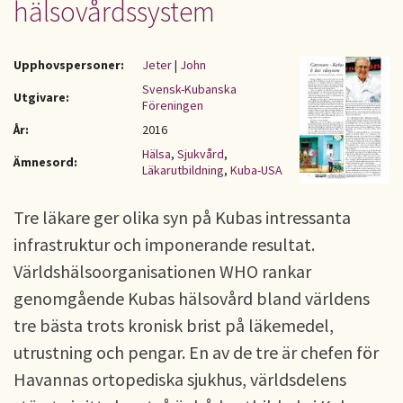
hälsovårdssystem
Upphovspersoner:
Jeter
|
John
Svensk-Kubanska
Utgivare:
Föreningen
År:
2016
Hälsa
,
Sjukvård
,
Ämnesord:
Läkarutbildning
,
Kuba-USA
Tre läkare ger olika syn på Kubas intressanta
infrastruktur och imponerande resultat.
Världshälsoorganisationen WHO rankar
genomgående Kubas hälsovård bland världens
tre bästa trots kronisk brist på läkemedel,
utrustning och pengar. En av de tre är chefen för
Havannas ortopediska sjukhus, världsdelens