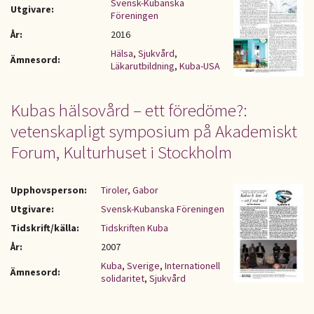
Svensk-Kubanska
Utgivare:
Föreningen
År:
2016
Hälsa
,
Sjukvård
,
Ämnesord:
Läkarutbildning
,
Kuba-USA
Kubas hälsovård – ett föredöme?:
vetenskapligt symposium på Akademiskt
Forum, Kulturhuset i Stockholm
Upphovsperson:
Tiroler, Gabor
Utgivare:
Svensk-Kubanska Föreningen
Tidskrift/källa:
Tidskriften Kuba
År:
2007
Kuba
,
Sverige
,
Internationell
Ämnesord:
solidaritet
,
Sjukvård