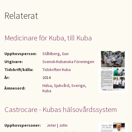
Relaterat
Medicinare för Kuba, till Kuba
Upphovsperson:
Ståhlberg, Gun
Utgivare:
Svensk-Kubanska Föreningen
Tidskrift/källa:
Tidskriften Kuba
År:
2014
Hälsa
,
Sjukvård
,
Sverige
,
Ämnesord:
Kuba
Castrocare - Kubas hälsovårdssystem
Upphovspersoner:
Jeter
|
John