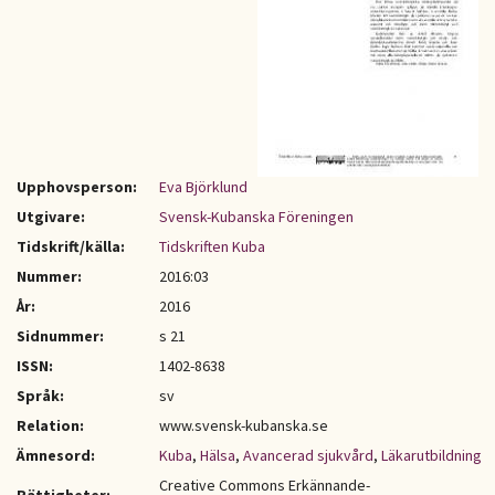
Upphovsperson:
Eva Björklund
Utgivare:
Svensk-Kubanska Föreningen
Tidskrift/källa:
Tidskriften Kuba
Nummer:
2016:03
År:
2016
Sidnummer:
s 21
ISSN:
1402-8638
Språk:
sv
Relation:
www.svensk-kubanska.se
Ämnesord:
Kuba
,
Hälsa
,
Avancerad sjukvård
,
Läkarutbildning
Creative Commons Erkännande-