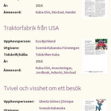
År:
2016
Ämnesord:
Kuba-USA
,
blockad
,
Handel
Traktorfabrik från USA
Upphovsperson:
Eva Björklund
Utgivare:
Svensk-Kubanska Föreningen
Tidskrift/källa:
Tidskriften Kuba
År:
2016
Kuba-USA
,
Investeringar
,
Ämnesord:
Jordbruk
,
Industri
,
blockad
Tvivel och visshet om ett besök
Upphovspersoner:
Ubieta Gómez
|
Enrique
Svensk-Kubanska
Utgivare: