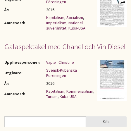
Föreningen
År:
2016
Kapitalism
,
Socialism
,
Ämnesord:
Imperialism
,
Nationell
suveränitet
,
Kuba-USA
Galaspektakel med Chanel och Vin Diesel
Upphovspersoner:
Vaple
|
Christine
Svensk-Kubanska
Utgivare:
Föreningen
År:
2016
Kapitalism
,
Kommersialism
,
Ämnesord:
Turism
,
Kuba-USA
Sök
Sök
SÖKFORMULÄR