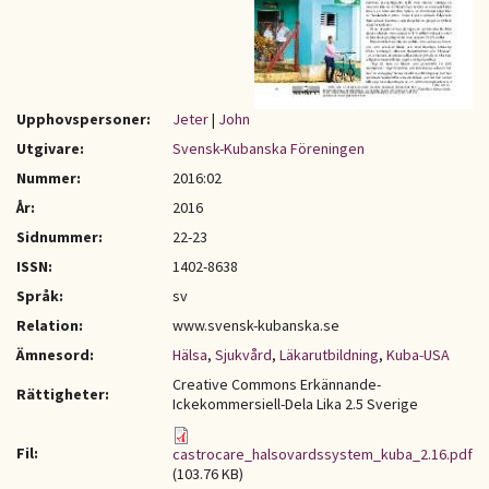
Upphovspersoner:
Jeter
|
John
Utgivare:
Svensk-Kubanska Föreningen
Nummer:
2016:02
År:
2016
Sidnummer:
22-23
ISSN:
1402-8638
Språk:
sv
Relation:
www.svensk-kubanska.se
Ämnesord:
Hälsa
,
Sjukvård
,
Läkarutbildning
,
Kuba-USA
Creative Commons Erkännande-
Rättigheter:
Ickekommersiell-Dela Lika 2.5 Sverige
Fil:
castrocare_halsovardssystem_kuba_2.16.pdf
(103.76 KB)