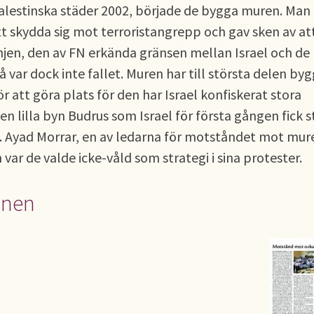
a palestinska städer 2002, började de bygga muren. Man
 skydda sig mot terroristangrepp och gav sken av at
njen, den av FN erkända gränsen mellan Israel och de
var dock inte fallet. Muren har till största delen byg
r att göra plats för den har Israel konfiskerat stora
en lilla byn Budrus som Israel för första gången fick 
 Ayad Morrar, en av ledarna för motståndet mot mur
var de valde icke-våld som strategi i sina protester.
onen