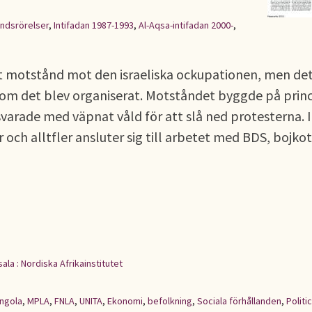
ndsrörelser
,
Intifadan 1987-1993
,
Al-Aqsa-intifadan 2000-
,
ort motstånd mot den israeliska ockupationen, men det
 som det blev organiserat. Motståndet byggde på prin
 svarade med väpnat våld för att slå ned protesterna. 
och alltfler ansluter sig till arbetet med BDS, bojkot
ala : Nordiska Afrikainstitutet
ngola
,
MPLA
,
FNLA
,
UNITA
,
Ekonomi
,
befolkning
,
Sociala förhållanden
,
Politic