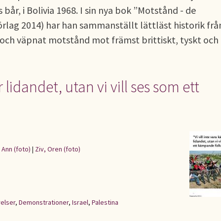
 bår, i Bolivia 1968. I sin nya bok ”Motstånd - de
lag 2014) har han sammanställt lättläst historik frå
ch väpnat motstånd mot främst brittiskt, tyskt och
r lidandet, utan vi vill ses som ett
 Ann (foto)
|
Ziv, Oren (foto)
elser
,
Demonstrationer
,
Israel
,
Palestina