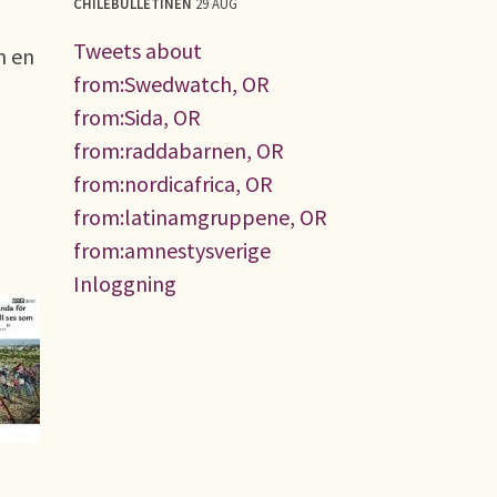
CHILEBULLETINEN
29 AUG
Tweets about
n en
from:Swedwatch, OR
from:Sida, OR
from:raddabarnen, OR
from:nordicafrica, OR
from:latinamgruppene, OR
from:amnestysverige
Inloggning