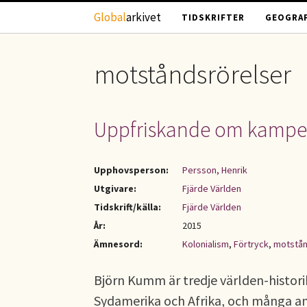
Hoppa till huvudinnehåll
Global
arkivet
TIDSKRIFTER
GEOGRAF
motståndsrörelser
Uppfriskande om kampe
Upphovsperson:
Persson, Henrik
Utgivare:
Fjärde Världen
Tidskrift/källa:
Fjärde Världen
År:
2015
Ämnesord:
Kolonialism
,
Förtryck
,
motstån
Björn Kumm är tredje världen-histor
Sydamerika och Afrika, och många an