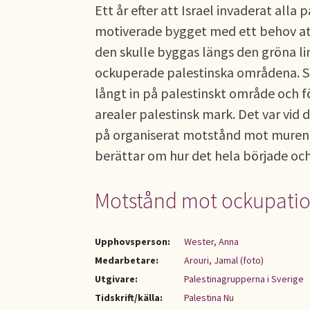
Ett år efter att Israel invaderat all
motiverade bygget med ett behov att
den skulle byggas längs den gröna li
ockuperade palestinska områdena. Så 
långt in på palestinskt område och fö
arealer palestinsk mark. Det var vid d
på organiserat motstånd mot muren.
berättar om hur det hela började och 
Motstånd mot ockupati
Upphovsperson:
Wester, Anna
Medarbetare:
Arouri, Jamal (foto)
Utgivare:
Palestinagrupperna i Sverige
Tidskrift/källa:
Palestina Nu