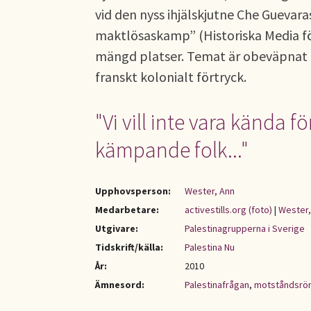
vid den nyss ihjälskjutne Che Guevaras
maktlösaskamp” (Historiska Media för
mängd platser. Temat är obeväpnat o
franskt kolonialt förtryck.
"Vi vill inte vara kända fö
kämpande folk..."
Upphovsperson:
Wester, Ann
Medarbetare:
activestills.org (foto)
|
Wester,
Utgivare:
Palestinagrupperna i Sverige
Tidskrift/källa:
Palestina Nu
År:
2010
Ämnesord:
Palestinafrågan
,
motståndsrör