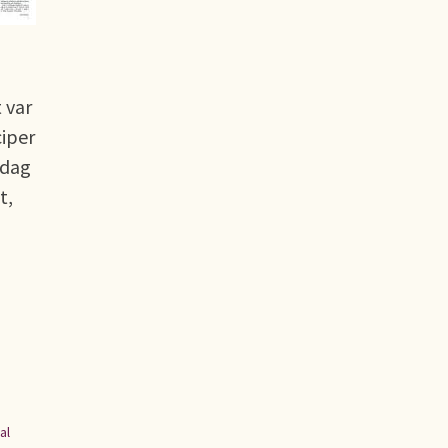
 var
ciper
Idag
t,
al