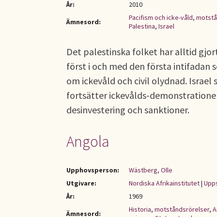
År:
2010
Pacifism och icke-våld
,
motstå
Ämnesord:
Palestina
,
Israel
Det palestinska folket har alltid gj
först i och med den första intifadan
om ickevåld och civil olydnad. Israel
fortsätter ickevålds-demonstrationer 
desinvestering och sanktioner.
Angola
Upphovsperson:
Wästberg, Olle
Utgivare:
Nordiska Afrikainstitutet
|
Upps
År:
1969
Historia
,
motståndsrörelser
,
A
Ämnesord: