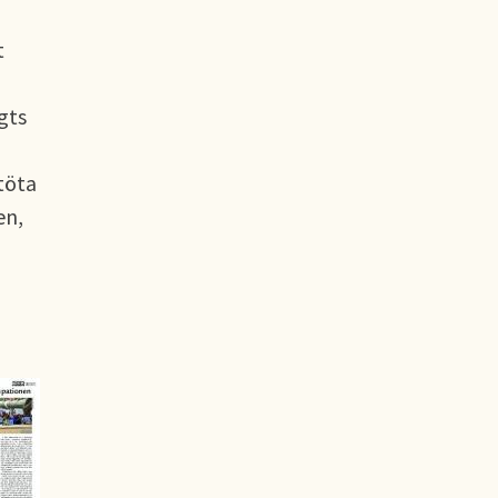
t
gts
stöta
en,