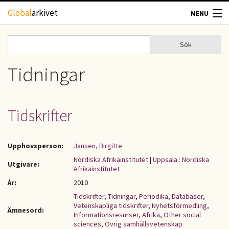
Hoppa till huvudinnehåll
Global
arkivet
MENU
TIDSKRIFTER
Sök
Sök
Sökformulär
GEOGRAFI
Tidningar
UTBLICK
Tidskrifter
UPPHOVSRÄTT
Upphovsperson:
Jansen, Birgitte
OM OSS
Nordiska Afrikainstitutet
|
Uppsala : Nordiska
Utgivare:
Afrikainstitutet
KONTAKT
År:
2010
Tidskrifter
,
Tidningar
,
Periodika
,
Databaser
,
Vetenskapliga tidskrifter
,
Nyhetsförmedling
,
Ämnesord:
Informationsresurser
,
Afrika
,
Other social
sciences
,
Övrig samhällsvetenskap