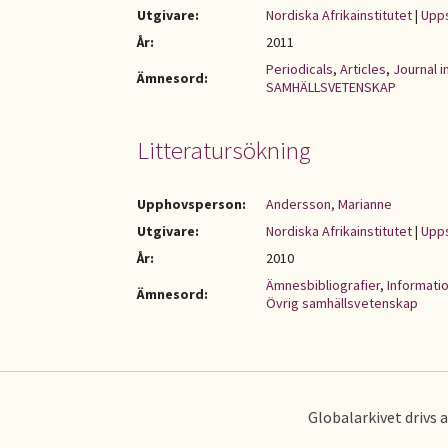
Utgivare:
Nordiska Afrikainstitutet
|
Upps
År:
2011
Periodicals
,
Articles
,
Journal 
Ämnesord:
SAMHÄLLSVETENSKAP
Litteratursökning
Upphovsperson:
Andersson, Marianne
Utgivare:
Nordiska Afrikainstitutet
|
Upps
År:
2010
Ämnesbibliografier
,
Informati
Ämnesord:
Övrig samhällsvetenskap
Globalarkivet drivs 