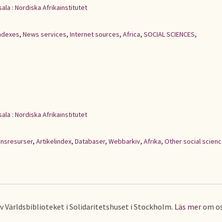
ala : Nordiska Afrikainstitutet
indexes
,
News services
,
Internet sources
,
Africa
,
SOCIAL SCIENCES
,
ala : Nordiska Afrikainstitutet
onsresurser
,
Artikelindex
,
Databaser
,
Webbarkiv
,
Afrika
,
Other social scien
av Världsbiblioteket i Solidaritetshuset i Stockholm.
Läs mer
om os