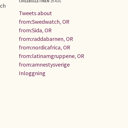
CHILEBULLETINEN
29 AUG
och
Tweets about
from:Swedwatch, OR
from:Sida, OR
from:raddabarnen, OR
from:nordicafrica, OR
from:latinamgruppene, OR
from:amnestysverige
Inloggning