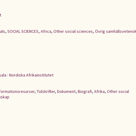
t
als
,
SOCIAL SCIENCES
,
Africa
,
Other social sciences
,
Övrig samhällsvetens
ala : Nordiska Afrikainstitutet
formationsresurser
,
Tidskrifter
,
Dokument
,
Biografi
,
Afrika
,
Other social
nskap