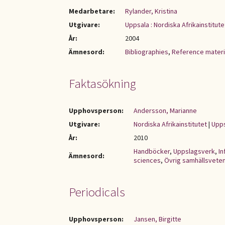
Medarbetare:
Rylander, Kristina
Utgivare:
Uppsala : Nordiska Afrikainstitute
År:
2004
Ämnesord:
Bibliographies
,
Reference materi
Faktasökning
Upphovsperson:
Andersson, Marianne
Utgivare:
Nordiska Afrikainstitutet
|
Upps
År:
2010
Handböcker
,
Uppslagsverk
,
In
Ämnesord:
sciences
,
Övrig samhällsvete
Periodicals
Upphovsperson:
Jansen, Birgitte