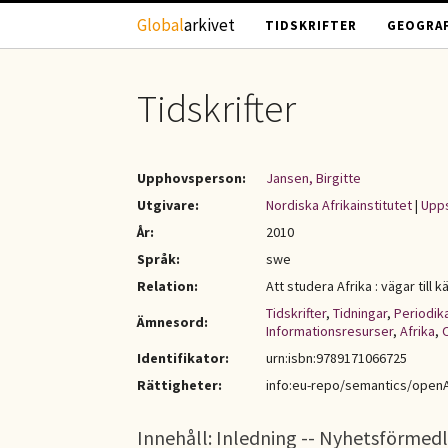
Hoppa till huvudinnehåll
Global
arkivet
TIDSKRIFTER
GEOGRAF
Tidskrifter
Upphovsperson:
Jansen, Birgitte
Utgivare:
Nordiska Afrikainstitutet
|
Upps
År:
2010
Språk:
swe
Relation:
Att studera Afrika : vägar till k
Tidskrifter
,
Tidningar
,
Periodik
Ämnesord:
Informationsresurser
,
Afrika
,
Identifikator:
urn:isbn:9789171066725
Rättigheter:
info:eu-repo/semantics/open
Innehåll: Inledning -- Nyhetsförmedli