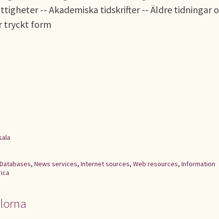
tigheter -- Akademiska tidskrifter -- Äldre tidningar 
er tryckt form
sala
Databases
,
News services
,
Internet sources
,
Web resources
,
Information
rica
llorna