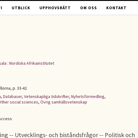
I
UTBLICK
UPPHOVSRÄTT
OM OSS
KONTAKT
ala : Nordiska Afrikainstitutet
ällorna, p. 33-42
a
,
Databaser
,
Vetenskapliga tidskrifter
,
Nyhetsförmedling
,
Other social sciences
,
Övrig samhällsvetenskap
Access
ng -- Utvecklings- och biståndsfrågor -- Politisk och