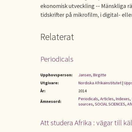
ekonomisk utveckling -- Mänskliga rät
tidskrifter på mikrofilm, i digital- ell
Relaterat
Periodicals
Upphovsperson:
Jansen, Birgitte
Utgivare:
Nordiska Afrikainstitutet
|
Upp
År:
2014
Periodicals
,
Articles
,
Indexes
,
Ämnesord:
sources
,
SOCIAL SCIENCES
,
Af
Att studera Afrika : vägar till kä