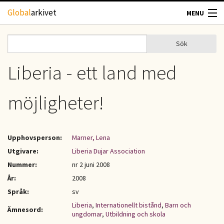
Hoppa till huvudinnehåll
Global
arkivet
MENU
TIDSKRIFTER
Sök
Sök
Sökformulär
GEOGRAFI
Liberia - ett land med
UTBLICK
möjligheter!
UPPHOVSRÄTT
Upphovsperson:
Marner, Lena
OM OSS
Utgivare:
Liberia Dujar Association
Nummer:
nr 2 juni 2008
KONTAKT
År:
2008
Språk:
sv
Liberia
,
Internationellt bistånd
,
Barn och
Ämnesord:
ungdomar
,
Utbildning och skola