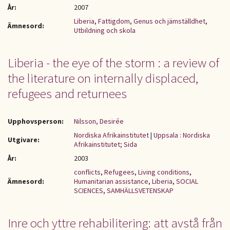
År:
2007
Liberia
,
Fattigdom
,
Genus och jämställdhet
,
Ämnesord:
Utbildning och skola
Liberia - the eye of the storm : a review of
the literature on internally displaced,
refugees and returnees
Upphovsperson:
Nilsson, Desirée
Nordiska Afrikainstitutet
|
Uppsala : Nordiska
Utgivare:
Afrikainstitutet; Sida
År:
2003
conflicts
,
Refugees
,
Living conditions
,
Ämnesord:
Humanitarian assistance
,
Liberia
,
SOCIAL
SCIENCES
,
SAMHÄLLSVETENSKAP
Inre och yttre rehabilitering: att avstå från