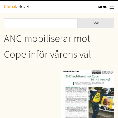
Hoppa till huvudinnehåll
Global
arkivet
MENU
TIDSKRIFTER
Sök
Sök
Sökformulär
GEOGRAFI
ANC mobiliserar mot
UTBLICK
Cope inför vårens val
UPPHOVSRÄTT
OM OSS
KONTAKT