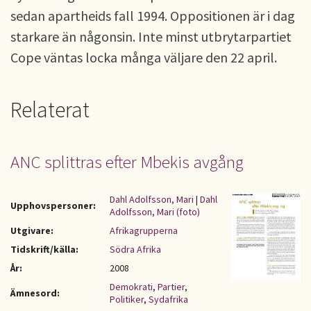
sedan apartheids fall 1994. Oppositionen är i dag
starkare än någonsin. Inte minst utbrytarpartiet
Cope väntas locka många väljare den 22 april.
Relaterat
ANC splittras efter Mbekis avgång
Dahl Adolfsson, Mari
|
Dahl
Upphovspersoner:
Adolfsson, Mari (foto)
Utgivare:
Afrikagrupperna
Tidskrift/källa:
Södra Afrika
År:
2008
Demokrati
,
Partier
,
Ämnesord:
Politiker
,
Sydafrika