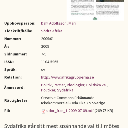
Upphovsperson:
Dahl Adolfsson, Mari
Tidskrift/källa:
Södra Afrika
Nummer:
2009:01
År:
2009
Sidnummer:
7-9
ISSN:
1104-5965
Språk:
sv
Relation:
http://www.afrikagrupperna.se
Politik
,
Partier
,
Ideologier
,
Politiska val
,
Ämnesord:
Politiker
,
Sydafrika
Creative Commons Erkännande-
Rättigheter:
Ickekommersiell-Dela Lika 2.5 Sverige
Fil:
sidor_fran_1-2009-07-09.pdf
(269.75 KB)
Sydafrika går sitt mest spännande val till mötes