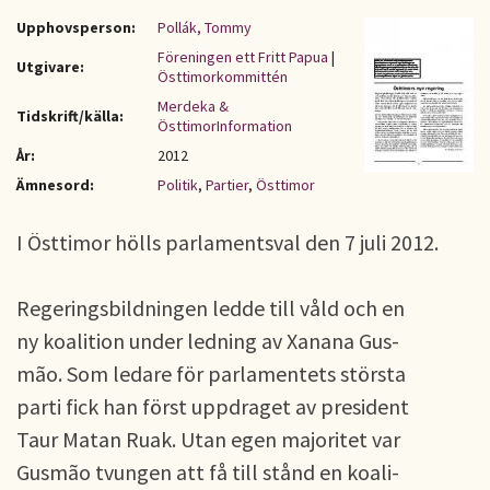
Upphovsperson:
Pollák, Tommy
Föreningen ett Fritt Papua
|
Utgivare:
Östtimorkommittén
Merdeka &
Tidskrift/källa:
ÖsttimorInformation
År:
2012
Ämnesord:
Politik
,
Partier
,
Östtimor
I Östtimor hölls parlamentsval den 7 juli 2012.
Regeringsbildningen ledde till våld och en
ny koalition under ledning av Xanana Gus-
mão. Som ledare för parlamentets största
parti fick han först uppdraget av president
Taur Matan Ruak. Utan egen majoritet var
Gusmão tvungen att få till stånd en koali-