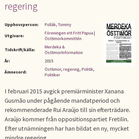
regering
Upphovsperson:
Pollák, Tommy
Föreningen ett Fritt Papua
|
Utgivare:
Östtimorkommittén
Merdeka &
Tidskrift/källa:
ÖsttimorInformation
År:
2015
Östtimor
,
regering
,
Politik
,
Ämnesord:
Politiker
I februari 2015 avgick premiärminister Xanana
Gusmão under pågående mandatperiod och
rekommenderade Rui Araújo till sin efterträdare.
Araújo kommer från oppositionspartiet Fretilin.
Efter utnämningen har han bildat en ny, mycket
mindre regering.