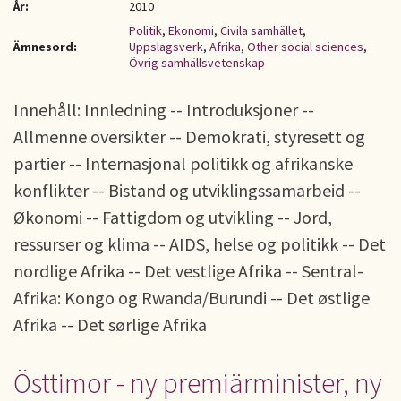
År:
2010
Politik
,
Ekonomi
,
Civila samhället
,
Ämnesord:
Uppslagsverk
,
Afrika
,
Other social sciences
,
Övrig samhällsvetenskap
Innehåll: Innledning -- Introduksjoner --
Allmenne oversikter -- Demokrati, styresett og
partier -- Internasjonal politikk og afrikanske
konflikter -- Bistand og utviklingssamarbeid --
Økonomi -- Fattigdom og utvikling -- Jord,
ressurser og klima -- AIDS, helse og politikk -- Det
nordlige Afrika -- Det vestlige Afrika -- Sentral-
Afrika: Kongo og Rwanda/Burundi -- Det østlige
Afrika -- Det sørlige Afrika
Östtimor - ny premiärminister, ny