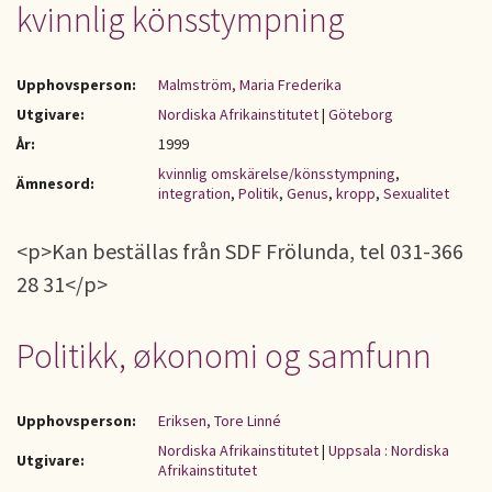
kvinnlig könsstympning
Upphovsperson:
Malmström, Maria Frederika
Utgivare:
Nordiska Afrikainstitutet
|
Göteborg
År:
1999
kvinnlig omskärelse/könsstympning
,
Ämnesord:
integration
,
Politik
,
Genus
,
kropp
,
Sexualitet
<p>Kan beställas från SDF Frölunda, tel 031-366
28 31</p>
Politikk, økonomi og samfunn
Upphovsperson:
Eriksen, Tore Linné
Nordiska Afrikainstitutet
|
Uppsala : Nordiska
Utgivare:
Afrikainstitutet