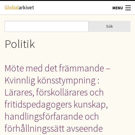
Hoppa till huvudinnehåll
Global
arkivet
MENU
TIDSKRIFTER
Sök
Sök
Sökformulär
GEOGRAFI
Politik
UTBLICK
Möte med det främmande –
UPPHOVSRÄTT
Kvinnlig könsstympning :
OM OSS
Lärares, förskollärares och
fritidspedagogers kunskap,
KONTAKT
handlingsförfarande och
förhållningssätt avseende