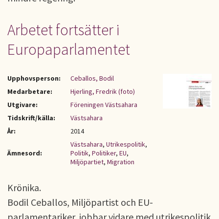
Arbetet fortsätter i
Europaparlamentet
Upphovsperson:
Ceballos, Bodil
Medarbetare:
Hjerling, Fredrik (foto)
Utgivare:
Föreningen Västsahara
Tidskrift/källa:
Västsahara
År:
2014
Västsahara
,
Utrikespolitik
,
Ämnesord:
Politik
,
Politiker
,
EU
,
Miljöpartiet
,
Migration
Krönika.
Bodil Ceballos, Miljöpartist och EU-
parlamentariker, jobbar vidare med utrikespolitik