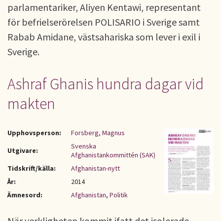
parlamentariker, Aliyen Kentawi, representant
för befrielserörelsen POLISARIO i Sverige samt
Rabab Amidane, västsahariska som lever i exil i
Sverige.
Ashraf Ghanis hundra dagar vid
makten
Upphovsperson:
Forsberg, Magnus
Svenska
Utgivare:
Afghanistankommittén (SAK)
Tidskrift/källa:
Afghanistan-nytt
År:
2014
Ämnesord:
Afghanistan
,
Politik
När verkligheten kommit ifatt det isolerade