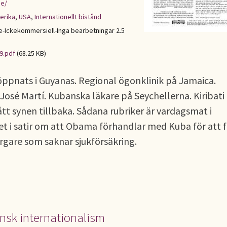
se/
erika
,
USA
,
Internationellt bistånd
Ickekommersiell-Inga bearbetningar 2.5
9.pdf
(68.25 KB)
ppnats i Guyanas. Regional ögonklinik på Jamaica.
José Martí. Kubanska läkare på Seychellerna. Kiribati
ått synen tillbaka. Sådana rubriker är vardagsmat i
t i satir om att Obama förhandlar med Kuba för att 
rgare som saknar sjukförsäkring.
nsk internationalism