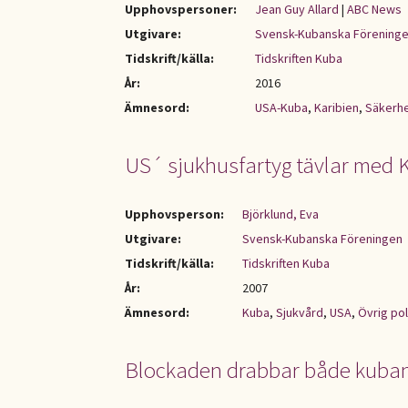
Upphovspersoner:
Jean Guy Allard
|
ABC News
Utgivare:
Svensk-Kubanska Förening
Tidskrift/källa:
Tidskriften Kuba
År:
2016
Ämnesord:
USA-Kuba
,
Karibien
,
Säkerhe
US´ sjukhusfartyg tävlar med 
Upphovsperson:
Björklund, Eva
Utgivare:
Svensk-Kubanska Föreningen
Tidskrift/källa:
Tidskriften Kuba
År:
2007
Ämnesord:
Kuba
,
Sjukvård
,
USA
,
Övrig pol
Blockaden drabbar både kuba