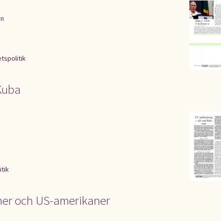
en
tspolitik
Kuba
itik
ner och US-amerikaner