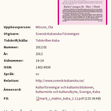
Upphovsperson:
Nilsson, Ola
Utgivare:
Svensk-Kubanska Föreningen
Tidskrift/källa:
Tidskriften Kuba
Nummer:
2012:01
År:
2012
Sidnummer:
24-24
ISSN:
1402-8638
Språk:
sv
Relation:
http://www.svensk-kubanska.se/
Kulturföreningar och kulturinstitutioner
,
Ämnesord:
Kulturmöte och kulturutbyte
,
Sverige
,
Kuba
Fil:
marti_i_malmo_kuba_1.12.pdf
(125.36 KB)