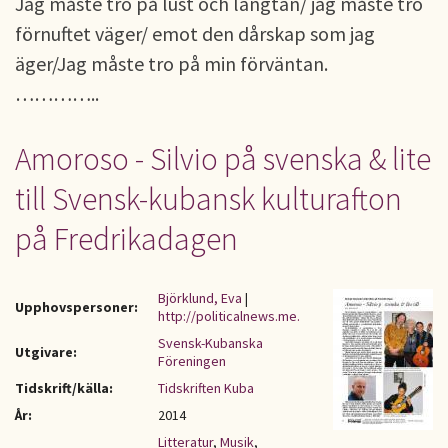
Jag måste tro på lust och längtan/ jag måste tro
förnuftet väger/ emot den dårskap som jag
äger/Jag måste tro på min förväntan.
…………..
Amoroso - Silvio på svenska & lite
till Svensk-kubansk kulturafton
på Fredrikadagen
Björklund, Eva
|
Upphovspersoner:
http://politicalnews.me.
Svensk-Kubanska
Utgivare:
Föreningen
Tidskrift/källa:
Tidskriften Kuba
År:
2014
Litteratur
,
Musik
,