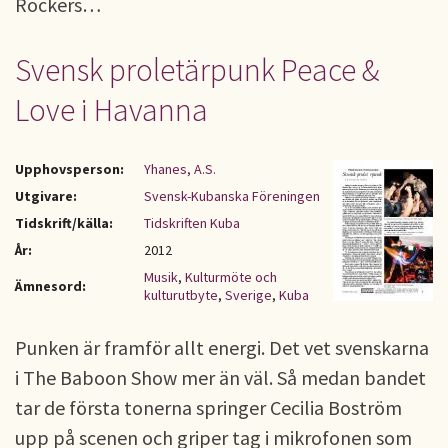
Rockers…
Svensk proletärpunk Peace &
Love i Havanna
Upphovsperson:
Yhanes, A.S.
Utgivare:
Svensk-Kubanska Föreningen
Tidskrift/källa:
Tidskriften Kuba
År:
2012
Musik
,
Kulturmöte och
Ämnesord:
kulturutbyte
,
Sverige
,
Kuba
Punken är framför allt energi. Det vet svenskarna
i The Baboon Show mer än väl. Så medan bandet
tar de första tonerna springer Cecilia Boström
upp på scenen och griper tag i mikrofonen som