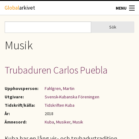
Hoppa till huvudinnehåll
Global
arkivet
MENU
TIDSKRIFTER
Sök
Sök
Sökformulär
GEOGRAFI
Musik
UTBLICK
Trubaduren Carlos Puebla
UPPHOVSRÄTT
Upphovsperson:
Fahlgren, Martin
OM OSS
Utgivare:
Svensk-Kubanska Föreningen
Tidskrift/källa:
Tidskriften Kuba
KONTAKT
År:
2018
Ämnesord:
Kuba
,
Musiker
,
Musik
Kuba har en lång vis- och trubadurtradition,