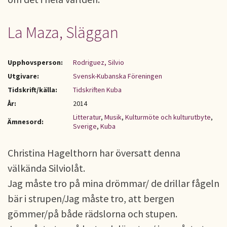
La Maza, Släggan
Upphovsperson:
Rodriguez, Silvio
Utgivare:
Svensk-Kubanska Föreningen
Tidskrift/källa:
Tidskriften Kuba
År:
2014
Litteratur
,
Musik
,
Kulturmöte och kulturutbyte
,
Ämnesord:
Sverige
,
Kuba
Christina Hagelthorn har översatt denna
välkända Silviolåt.
Jag måste tro på mina drömmar/ de drillar fågeln
bär i strupen/Jag måste tro, att bergen
gömmer/på både rädslorna och stupen.