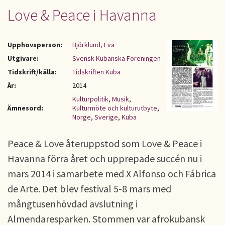
Love & Peace i Havanna
Upphovsperson:
Björklund, Eva
Utgivare:
Svensk-Kubanska Föreningen
Tidskrift/källa:
Tidskriften Kuba
År:
2014
Kulturpolitik
,
Musik
,
Ämnesord:
Kulturmöte och kulturutbyte
,
Norge
,
Sverige
,
Kuba
Peace & Love återuppstod som Love & Peace i
Havanna förra året och upprepade succén nu i
mars 2014 i samarbete med X Alfonso och Fábrica
de Arte. Det blev festival 5-8 mars med
mångtusenhövdad avslutning i
Almendaresparken. Stommen var afrokubansk