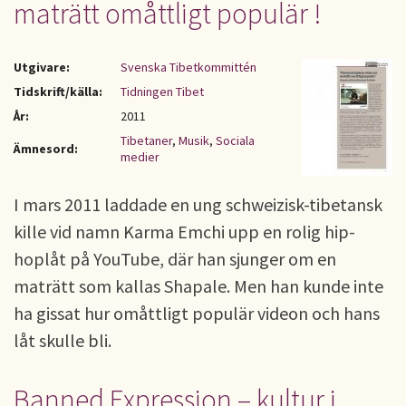
maträtt omåttligt populär !
Utgivare:
Svenska Tibetkommittén
Tidskrift/källa:
Tidningen Tibet
År:
2011
Tibetaner
,
Musik
,
Sociala
Ämnesord:
medier
I mars 2011 laddade en ung schweizisk-tibetansk
kille vid namn Karma Emchi upp en rolig hip-
hoplåt på YouTube, där han sjunger om en
maträtt som kallas Shapale. Men han kunde inte
ha gissat hur omåttligt populär videon och hans
låt skulle bli.
Banned Expression – kultur i