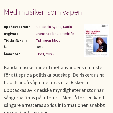
Med musiken som vapen
Upphovsperson:
Goldstein-Kyaga, Katrin
Utgivare:
Svenska Tibetkommittén
Tidskrift/källa:
Tidningen Tibet
År:
2013
Ämnesord:
Tibet
,
Musik
Kända musiker inne i Tibet använder sina röster
för att sprida politiska budskap. De riskerar sina
liv och ändå vågar de fortsätta. Risken att
upptäckas av kinesiska myndigheter är stor när
sångerna finns på Internet. Men så fort en känd
sångare arresteras sprids informationen snabbt
om det i hela världen.