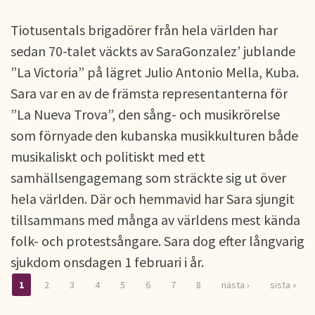
Tiotusentals brigadörer från hela världen har
sedan 70-talet väckts av SaraGonzalez’ jublande
”La Victoria” på lägret Julio Antonio Mella, Kuba.
Sara var en av de främsta representanterna för
”La Nueva Trova”, den sång- och musikrörelse
som förnyade den kubanska musikkulturen både
musikaliskt och politiskt med ett
samhällsengagemang som sträckte sig ut över
hela världen. Där och hemmavid har Sara sjungit
tillsammans med många av världens mest kända
folk- och protestsångare. Sara dog efter långvarig
sjukdom onsdagen 1 februari i år.
1
2
3
4
5
6
7
8
nästa ›
sista »
Sidor