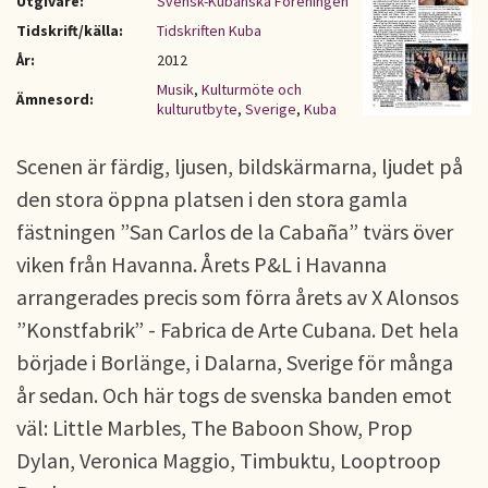
Utgivare:
Svensk-Kubanska Föreningen
Tidskrift/källa:
Tidskriften Kuba
År:
2012
Musik
,
Kulturmöte och
Ämnesord:
kulturutbyte
,
Sverige
,
Kuba
Scenen är färdig, ljusen, bildskärmarna, ljudet på
den stora öppna platsen i den stora gamla
fästningen ”San Carlos de la Cabaña” tvärs över
viken från Havanna. Årets P&L i Havanna
arrangerades precis som förra årets av X Alonsos
”Konstfabrik” - Fabrica de Arte Cubana. Det hela
började i Borlänge, i Dalarna, Sverige för många
år sedan. Och här togs de svenska banden emot
väl: Little Marbles, The Baboon Show, Prop
Dylan, Veronica Maggio, Timbuktu, Looptroop