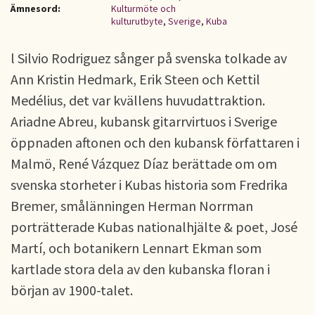
Ämnesord:
Kulturmöte och
kulturutbyte
,
Sverige
,
Kuba
l Silvio Rodriguez sånger på svenska tolkade av
Ann Kristin Hedmark, Erik Steen och Kettil
Medélius, det var kvällens huvudattraktion.
Ariadne Abreu, kubansk gitarrvirtuos i Sverige
öppnaden aftonen och den kubansk författaren i
Malmö, René Vázquez Díaz berättade om om
svenska storheter i Kubas historia som Fredrika
Bremer, smålänningen Herman Norrman
porträtterade Kubas nationalhjälte & poet, José
Martí, och botanikern Lennart Ekman som
kartlade stora dela av den kubanska floran i
början av 1900-talet.